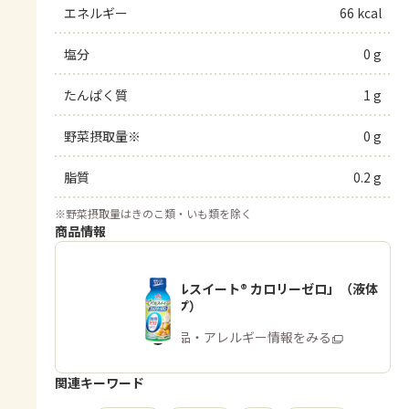
エネルギー
66 kcal
塩分
0 g
たんぱく質
1 g
野菜摂取量※
0 g
脂質
0.2 g
※
野菜摂取量はきのこ類・いも類を除く
商品情報
「パルスイート® カロリーゼロ」（液体
タイプ）
商品・アレルギー情報をみる
関連キーワード