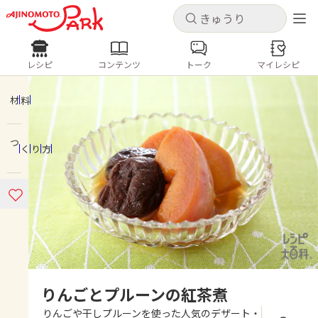
キャンセル
キャンセル
レシピ
コンテンツ
トーク
マイレシピ
レシピ
コンテンツ
ログインするとレシピを保存できます
ログイン
新規登録
材料
人気の食材・レシピ
つくり方
ホーム
きゅうり
なす
トマト
とうもろこし
ピーマン
みょうが
ゴーヤ
コンテンツ
レシピ
トーク
りんごとプルーンの紅茶煮
りんごや干しプルーンを使った人気のデザート・