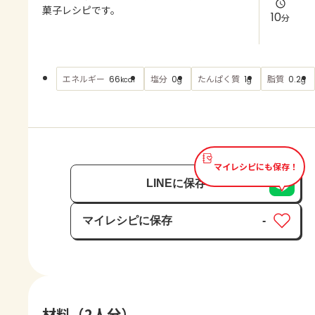
よくあるお問い合わせ
菓子レシピです。
10
分
お買い物
エネルギー
塩分
たんぱく質
脂質
66
0
1
0.2
kcal
g
g
g
AJINOMOTO PARK とは
マイレシピにも保存！
LINEに保存
マイレシピに保存
-
保存済み
材料（2人分）