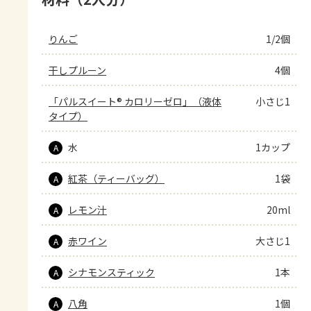
りんご
1/2個
干しプルーン
4個
「パルスイート® カロリーゼロ」（液体
小さじ1
タイプ）
水
1カップ
A
紅茶（ティーバッグ）
1袋
A
レモン汁
20ml
A
赤ワイン
大さじ1
A
シナモンスティック
1本
A
八角
1個
A