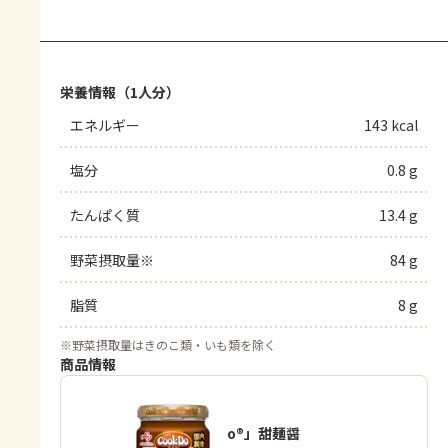
栄養情報（1人分）
エネルギー
143 kcal
塩分
0.8 g
たんぱく質
13.4 g
野菜摂取量※
84 g
脂質
8 g
※
野菜摂取量はきのこ類・いも類を除く
商品情報
「Cook Do®」甜麺醤