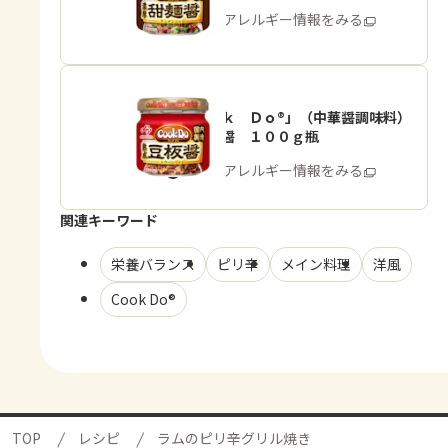
商品・アレルギー情報をみる
「Ｃｏｏｋ Ｄｏ®」（中華醤調味料）
熟成豆板醤 １００ｇ瓶
商品・アレルギー情報をみる
関連キーワード
栄養バランス
ピリ辛
メイン料理
洋風
Cook Do®
TOP
レシピ
ラムのピリ辛グリル焼き