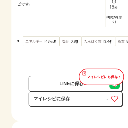
よくあるお問い合わせ
ピです。
15
分
お買い物
(時間外を除
く)
AJINOMOTO PARK とは
エネルギー
塩分
たんぱく質
脂質
143
0.8
13.4
kcal
g
g
マイレシピにも保存！
LINEに保存
マイレシピに保存
-
保存済み