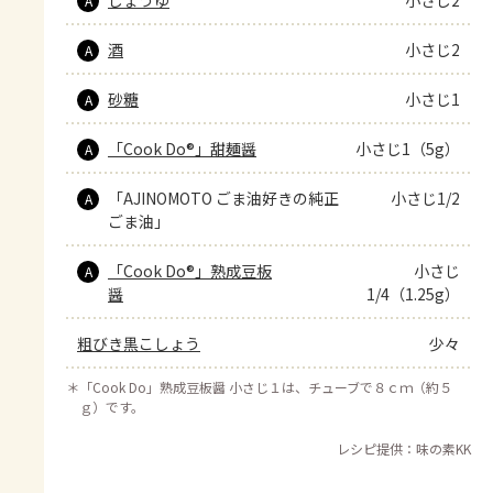
A
酒
小さじ2
A
砂糖
小さじ1
A
「Cook Do®」甜麺醤
小さじ1（5g）
A
「AJINOMOTO ごま油好きの純正
小さじ1/2
A
ごま油」
「Cook Do®」熟成豆板
小さじ
A
醤
1/4（1.25g）
粗びき黒こしょう
少々
＊
「Cook Do」熟成豆板醤 小さじ１は、チューブで８ｃｍ（約５
ｇ）です。
レシピ提供：味の素KK