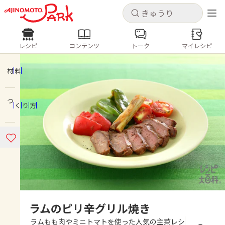
キャンセル
キャンセル
レシピ
コンテンツ
トーク
マイレシピ
レシピ
コンテンツ
ログインするとレシピを保存できます
ログイン
新規登録
材料
人気の食材・レシピ
つくり方
ホーム
きゅうり
なす
トマト
とうもろこし
ピーマン
みょうが
ゴーヤ
コンテンツ
レシピ
トーク
ラムのピリ辛グリル焼き
ラムもも肉やミニトマトを使った人気の主菜レシ