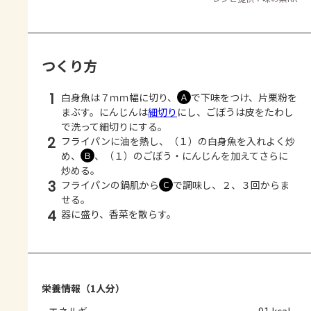
つくり方
1
白身魚は７ｍｍ幅に切り、
で下味をつけ、片栗粉を
Ａ
まぶす。にんじんは
細切り
にし、ごぼうは皮をたわし
で洗って細切りにする。
2
フライパンに油を熱し、（１）の白身魚を入れよく炒
め、
、（１）のごぼう・にんじんを加えてさらに
Ｂ
炒める。
3
フライパンの鍋肌から
で調味し、２、３回からま
Ｃ
せる。
4
器に盛り、香菜を散らす。
栄養情報（1人分）
エネルギー
91 kcal