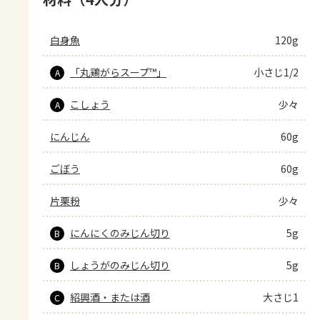
白身魚
120g
「丸鶏がらスープ™」
小さじ1/2
A
こしょう
少々
A
にんじん
60g
ごぼう
60g
片栗粉
少々
にんにくのみじん切り
5g
B
しょうがのみじん切り
5g
B
紹興酒・または酒
大さじ1
C