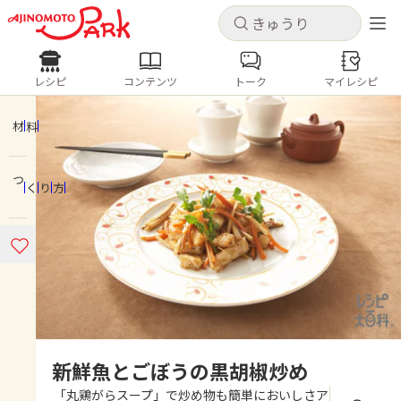
キャンセル
キャンセル
レシピ
コンテンツ
トーク
マイレシピ
レシピ
コンテンツ
ログインするとレシピを保存できます
ログイン
新規登録
材料
人気の食材・レシピ
つくり方
ホーム
きゅうり
なす
トマト
とうもろこし
ピーマン
みょうが
ゴーヤ
コンテンツ
レシピ
トーク
新鮮魚とごぼうの黒胡椒炒め
「丸鶏がらスープ」で炒め物も簡単においしさア