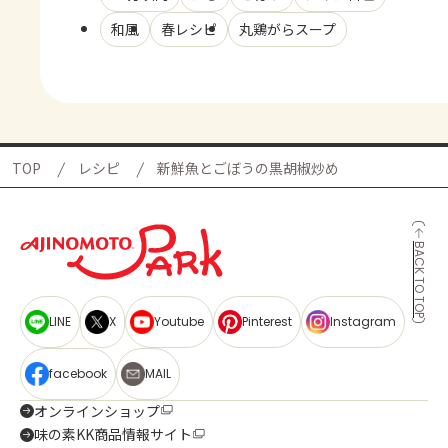
和風
春レシピ
丸鶏がらスープ
TOP
レシピ
新鮮魚とごぼうの黒胡椒炒め
BACK TO TOP
LINE
X
Youtube
Pinterest
Instagram
facebook
MAIL
オンラインショップ
味の素KK商品情報サイト