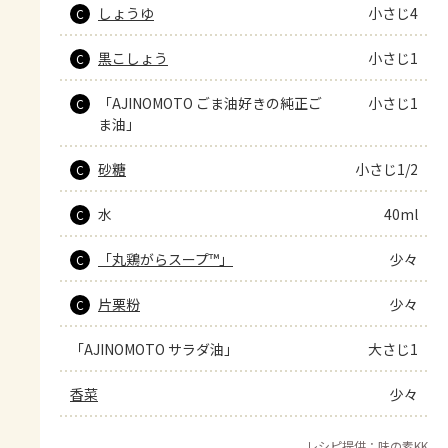
しょうゆ
小さじ4
C
黒こしょう
小さじ1
C
「AJINOMOTO ごま油好きの純正ご
小さじ1
C
ま油」
砂糖
小さじ1/2
C
水
40ml
C
「丸鶏がらスープ™」
少々
C
片栗粉
少々
C
「AJINOMOTO サラダ油」
大さじ1
香菜
少々
レシピ提供：味の素KK