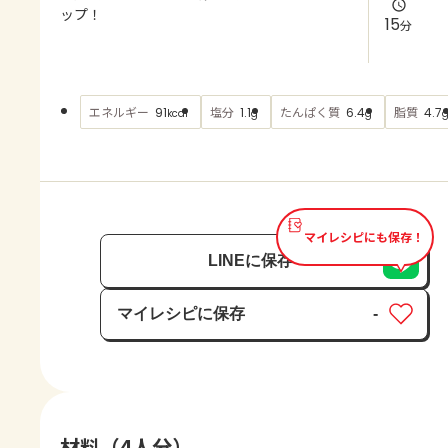
よくあるお問い合わせ
ップ！
15
分
お買い物
エネルギー
塩分
たんぱく質
脂質
91
1.1
6.4
4.7
kcal
g
g
AJINOMOTO PARK とは
マイレシピにも保存！
LINEに保存
マイレシピに保存
-
保存済み
材料（4人分）