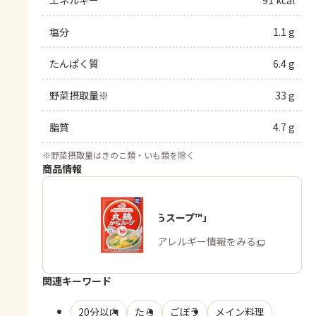
塩分
1.1 g
たんぱく質
6.4 g
野菜摂取量※
33 g
脂質
4.7 g
※
野菜摂取量はきのこ類・いも類を除く
商品情報
「丸鶏がらスープ™」
商品・アレルギー情報をみる
関連キーワード
20分以内
たら
ごぼう
メイン料理