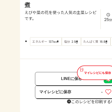
煮
えびや菜の花を使った人気の主菜レシピ
です。
25
分
エネルギー
塩分
たんぱく質
137
2.9
16.8
kcal
g
g
マイレシピにも保存
LINEに保存
マイレシピに保存
-
保存済み
このレシピを印刷する