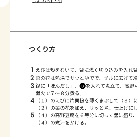
しょうが汁・小
つくり方
1
えびは殻をむいて、背に浅く切り込みを入れ
2
菜の花は熱湯でサッとゆでで、ザルに広げて
3
鍋に「ほんだし」、
を入れて煮立て、高野
Ｂ
弱火で７～８分煮る。
4
（１）のえびに片栗粉を薄くまぶして（３）
（２）の菜の花を加え、サッと煮、仕上げに
5
（４）の高野豆腐を６等分に切って器に盛り
（４）の煮汁をかける。