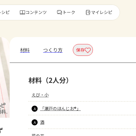
レシピ
コンテンツ
トーク
マイレシピ
レ
材料
つくり方
保存
人気の食材・
材料（2人分）
きゅうり
ゴーヤ
えび・小
「瀬戸のほんじお®」
A
酒
A
ず
菜の花