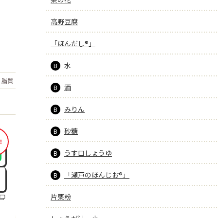
高野豆腐
「ほんだし®」
水
B
もっと見る
脂質
2.9
g
酒
B
みりん
B
砂糖
B
！
うす口しょうゆ
B
「瀬戸のほんじお®」
B
片栗粉