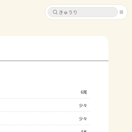
キャンセル
キャンセル
シピ
コンテンツ
ログインするとレシピを保存できます
ログイン
新規登録
レシピ
ホーム
なす
トマト
とうもろこし
ピーマン
みょうが
6尾
コンテンツ
少々
レシピ
少々
トーク
4本