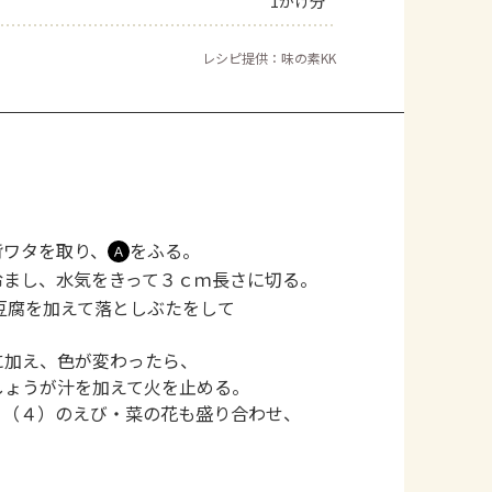
1かけ分
レシピ提供：味の素KK
背ワタを取り、
をふる。
Ａ
冷まし、水気をきって３ｃｍ長さに切る。
豆腐を加えて落としぶたをして
に加え、色が変わったら、
しょうが汁を加えて火を止める。
、（４）のえび・菜の花も盛り合わせ、