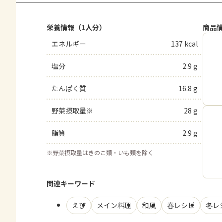
栄養情報（1人分）
商品
エネルギー
137 kcal
塩分
2.9 g
たんぱく質
16.8 g
野菜摂取量※
28 g
脂質
2.9 g
※
野菜摂取量はきのこ類・いも類を除く
関連キーワード
えび
メイン料理
和風
春レシピ
冬レ