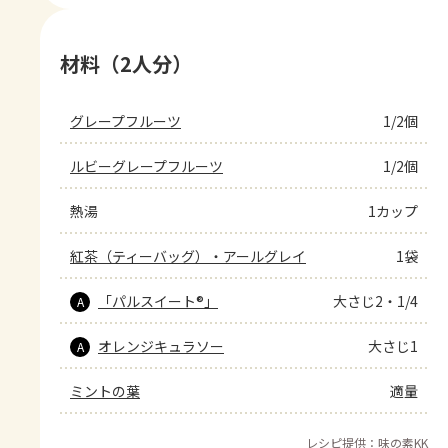
材料（2人分）
グレープフルーツ
1/2個
ルビーグレープフルーツ
1/2個
熱湯
1カップ
紅茶（ティーバッグ）・アールグレイ
1袋
「パルスイート®」
大さじ2・1/4
A
オレンジキュラソー
大さじ1
A
ミントの葉
適量
レシピ提供：味の素KK