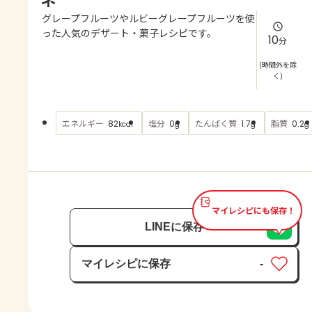
よくあるお問い合わせ
グレープフルーツやルビーグレープフルーツを使
った人気のデザート・菓子レシピです。
10
分
お買い物
(時間外を除
く)
AJINOMOTO PARK とは
エネルギー
塩分
たんぱく質
脂質
82
0
1.7
0.2
kcal
g
g
g
マイレシピにも保存！
LINEに保存
マイレシピに保存
-
保存済み