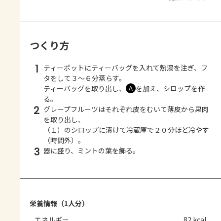
つくり方
1
ティーポットにティーバッグを入れて熱湯を注ぎ、フ
タをして３～６分蒸らす。
ティーバッグを取り出し、
を加え、シロップを作
Ａ
る。
2
グレープフルーツはそれぞれ皮をむいて薄皮から果肉
を取り出し、
（１）のシロップに漬けて冷蔵庫で２０分ほど冷やす
（時間外）。
3
器に盛り、ミントの葉を飾る。
栄養情報（1人分）
エネルギー
82 kcal