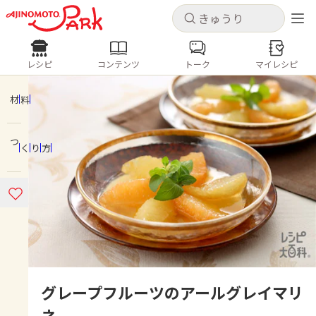
キャンセル
キャンセル
レシピ
コンテンツ
トーク
マイレシピ
レシピ
コンテンツ
ログインするとレシピを保存できます
ログイン
新規登録
材料
人気の食材・レシピ
つくり方
ホーム
きゅうり
なす
トマト
とうもろこし
ピーマン
みょうが
ゴーヤ
コンテンツ
レシピ
トーク
グレープフルーツのアールグレイマリ
ネ