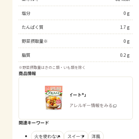
塩分
0 g
たんぱく質
1.7 g
野菜摂取量※
0 g
脂質
0.2 g
※
野菜摂取量はきのこ類・いも類を除く
商品情報
「パルスイート®」
商品・アレルギー情報をみる
関連キーワード
火を使わない
スイーツ
洋風