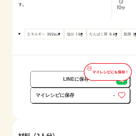
よくあるお問い合わせ
す。
10
分
お買い物
エネルギー
塩分
たんぱく質
脂質
392
1.9
9.4
1
kcal
g
g
AJINOMOTO PARK とは
マイレシピにも保存！
LINEに保存
マイレシピに保存
-
保存済み
材料（2人分）