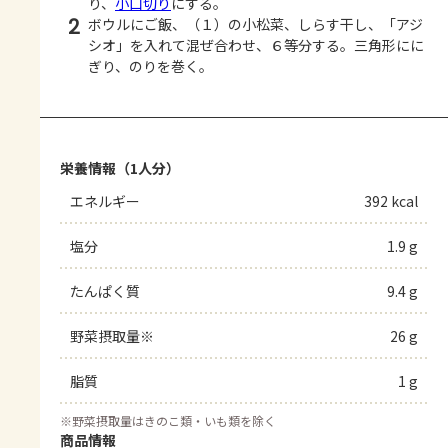
り、
小口切り
にする。
2
ボウルにご飯、（１）の小松菜、しらす干し、「アジ
シオ」を入れて混ぜ合わせ、６等分する。三角形にに
ぎり、のりを巻く。
栄養情報（1人分）
エネルギー
392 kcal
塩分
1.9 g
たんぱく質
9.4 g
野菜摂取量※
26 g
脂質
1 g
※
野菜摂取量はきのこ類・いも類を除く
商品情報