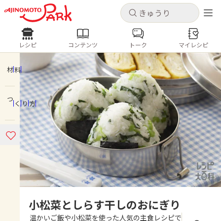
キャンセル
キャンセル
レシピ
コンテンツ
トーク
マイレシピ
レシピ
コンテンツ
ログインするとレシピを保存できます
ログイン
新規登録
材料
人気の食材・レシピ
つくり方
ホーム
きゅうり
なす
トマト
とうもろこし
ピーマン
みょうが
ゴーヤ
コンテンツ
レシピ
トーク
小松菜としらす干しのおにぎり
温かいご飯や小松菜を使った人気の主食レシピで