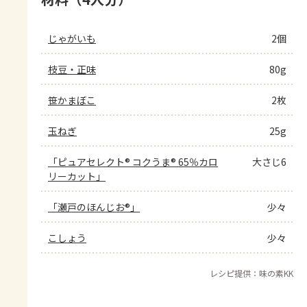
じゃがいも
2個
枝豆・正味
80g
笹かまぼこ
2枚
玉ねぎ
25g
「ピュアセレクト® コクうま® 65％カロ
大さじ6
リーカット」
「瀬戸のほんじお®」
少々
こしょう
少々
レシピ提供：味の素KK