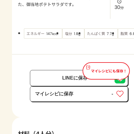
よくあるお問い合わせ
た、御当地ポテトサラダです。
30
分
お買い物
エネルギー
塩分
たんぱく質
脂質
147
1.8
7.7
6.
kcal
g
g
AJINOMOTO PARK とは
マイレシピにも保存！
LINEに保存
マイレシピに保存
-
保存済み
材料（4人分）