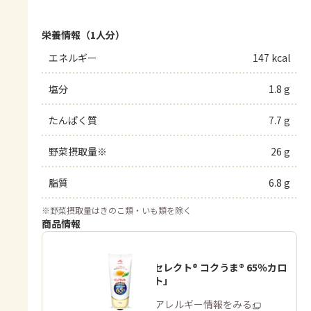
栄養情報（1人分）
エネルギー
147 kcal
塩分
1.8 g
たんぱく質
7.7 g
野菜摂取量※
26 g
脂質
6.8 g
※
野菜摂取量はきのこ類・いも類を除く
商品情報
「ピュアセレクト® コクうま® 65％カロ
リーカット」
商品・アレルギー情報をみる