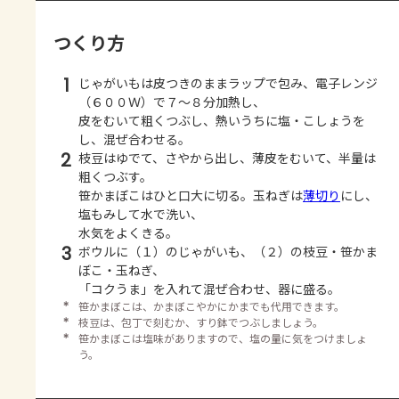
つくり方
1
じゃがいもは皮つきのままラップで包み、電子レンジ
（６００Ｗ）で７～８分加熱し、
皮をむいて粗くつぶし、熱いうちに塩・こしょうを
し、混ぜ合わせる。
2
枝豆はゆでて、さやから出し、薄皮をむいて、半量は
粗くつぶす。
笹かまぼこはひと口大に切る。玉ねぎは
薄切り
にし、
塩もみして水で洗い、
水気をよくきる。
3
ボウルに（１）のじゃがいも、（２）の枝豆・笹かま
ぼこ・玉ねぎ、
「コクうま」を入れて混ぜ合わせ、器に盛る。
＊
笹かまぼこは、かまぼこやかにかまでも代用できます。
＊
枝豆は、包丁で刻むか、すり鉢でつぶしましょう。
＊
笹かまぼこは塩味がありますので、塩の量に気をつけましょ
う。