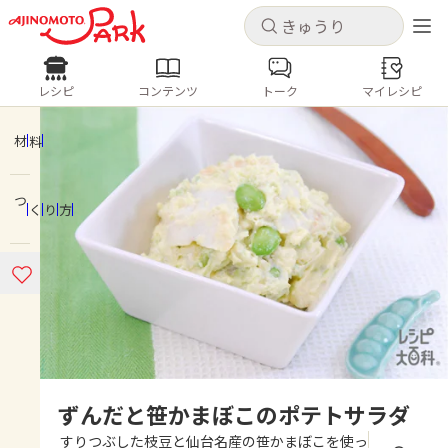
キャンセル
キャンセル
レシピ
コンテンツ
トーク
マイレシピ
レシピ
コンテンツ
ログインするとレシピを保存できます
ログイン
新規登録
材料
人気の食材・レシピ
つくり方
ホーム
きゅうり
なす
トマト
とうもろこし
ピーマン
みょうが
ゴーヤ
コンテンツ
レシピ
トーク
ずんだと笹かまぼこのポテトサラダ
すりつぶした枝豆と仙台名産の笹かまぼこを使っ