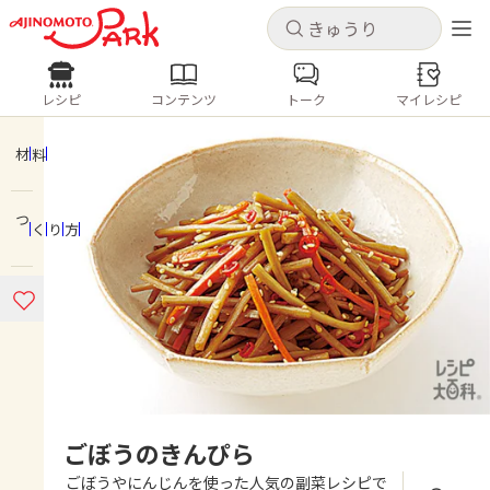
キャンセル
キャンセル
レシピ
コンテンツ
トーク
マイレシピ
レシピ
コンテンツ
ログインするとレシピを保存できます
ログイン
新規登録
材料
人気の食材・レシピ
つくり方
ホーム
きゅうり
なす
トマト
とうもろこし
ピーマン
みょうが
ゴーヤ
コンテンツ
レシピ
トーク
ごぼうのきんぴら
ごぼうやにんじんを使った人気の副菜レシピで