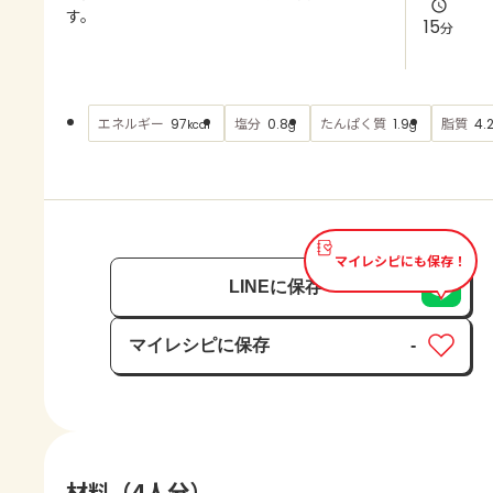
よくあるお問い合わせ
す。
15
分
お買い物
エネルギー
塩分
たんぱく質
脂質
97
0.8
1.9
4.
kcal
g
g
AJINOMOTO PARK とは
マイレシピにも保存！
LINEに保存
マイレシピに保存
-
保存済み
材料（4人分）