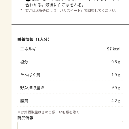
合わせる。最後に白ごまをふる。
＊
甘さはお好みにより「パルスイート」で調整してください。
栄養情報（1人分）
エネルギー
97 kcal
塩分
0.8 g
たんぱく質
1.9 g
野菜摂取量※
69 g
脂質
4.2 g
※
野菜摂取量はきのこ類・いも類を除く
商品情報