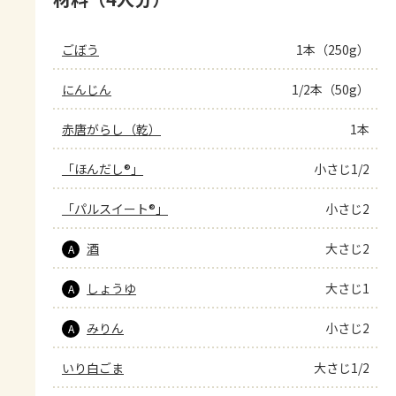
ごぼう
1本（250g）
にんじん
1/2本（50g）
赤唐がらし（乾）
1本
「ほんだし®」
小さじ1/2
「パルスイート®」
小さじ2
酒
大さじ2
A
しょうゆ
大さじ1
A
みりん
小さじ2
A
いり白ごま
大さじ1/2