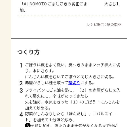
「AJINOMOTO ごま油好きの純正ごま
大さじ1
油」
レシピ提供：味の素KK
つくり方
1
ごぼうは皮をよく洗い、皮つきのままマッチ棒大に切
り、水にさらす。
にんじんは皮をむいてごぼうと同じ大きさに切る。
2
赤唐がらしは種を取って
輪切り
にする。
3
フライパンにごま油を熱し、（２）の赤唐がらしを入
れて弱火にし、辛味がたってきたら
火を強め、水気をきった（１）のごぼう・にんじんを
加えて炒める。
4
野菜がしんなりしたら「ほんだし」、「パルスイー
ト」を加えて１分ほど炒め、
を順に加え、強火のまま汁気がなくなるまで炒め
Ａ