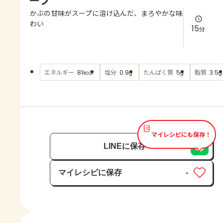
よくあるお問い合わせ
かぶの甘味がスープに溶け込んだ、まろやかな味
わい
15
分
お買い物
AJINOMOTO PARK とは
エネルギー
塩分
たんぱく質
脂質
81
0.9
5
3.5
kcal
g
g
g
マイレシピにも保存！
LINEに保存
マイレシピに保存
-
保存済み