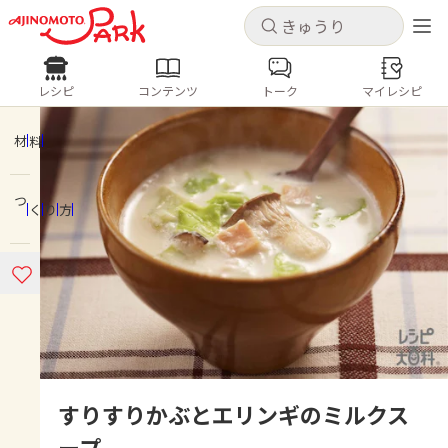
キャンセル
キャンセル
レシピ
コンテンツ
トーク
マイレシピ
レシピ
コンテンツ
ログインするとレシピを保存できます
ログイン
新規登録
材料
人気の食材・レシピ
つくり方
ホーム
きゅうり
なす
トマト
とうもろこし
ピーマン
みょうが
ゴーヤ
コンテンツ
レシピ
トーク
すりすりかぶとエリンギのミルクス
ープ