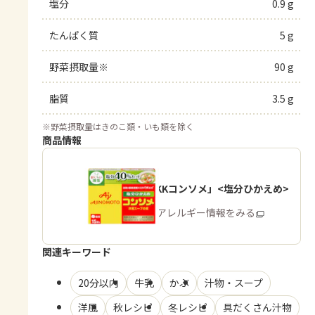
塩分
0.9 g
たんぱく質
5 g
野菜摂取量※
90 g
脂質
3.5 g
※
野菜摂取量はきのこ類・いも類を除く
商品情報
「味の素KKコンソメ」<塩分ひかえめ>
商品・アレルギー情報をみる
関連キーワード
20分以内
牛乳
かぶ
汁物・スープ
洋風
秋レシピ
冬レシピ
具だくさん汁物