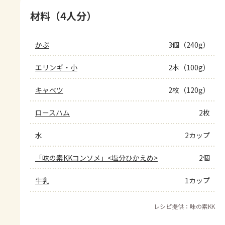
材料（4人分）
かぶ
3個（240g）
エリンギ・小
2本（100g）
キャベツ
2枚（120g）
ロースハム
2枚
水
2カップ
「味の素KKコンソメ」<塩分ひかえめ>
2個
牛乳
1カップ
レシピ提供：味の素KK