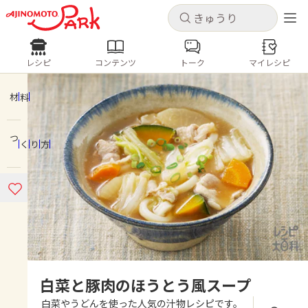
キャンセル
キャンセル
レシピ
コンテンツ
トーク
マイレシピ
レシピ
コンテンツ
ログインするとレシピを保存できます
ログイン
新規登録
材料
人気の食材・レシピ
つくり方
ホーム
きゅうり
なす
トマト
とうもろこし
ピーマン
みょうが
ゴーヤ
コンテンツ
レシピ
トーク
白菜と豚肉のほうとう風スープ
白菜やうどんを使った人気の汁物レシピです。