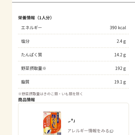
栄養情報（1人分）
エネルギー
390 kcal
塩分
2.4 g
たんぱく質
14.2 g
野菜摂取量※
192 g
脂質
19.1 g
※
野菜摂取量はきのこ類・いも類を除く
商品情報
「ほんだし®」
商品・アレルギー情報をみる