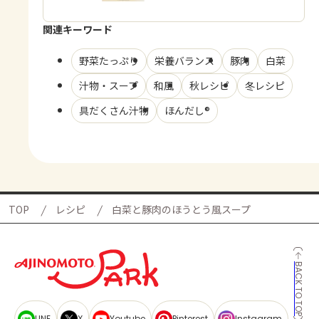
関連キーワード
野菜たっぷり
栄養バランス
豚肉
白菜
汁物・スープ
和風
秋レシピ
冬レシピ
具だくさん汁物
ほんだし®
TOP
レシピ
白菜と豚肉のほうとう風スープ
BACK TO TOP
LINE
X
Youtube
Pinterest
Instagram