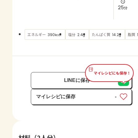
よくあるお問い合わせ
25
分
お買い物
エネルギー
塩分
たんぱく質
脂質
390
2.4
14.2
kcal
g
g
AJINOMOTO PARK とは
マイレシピにも保存！
LINEに保存
マイレシピに保存
-
保存済み
材料（2人分）