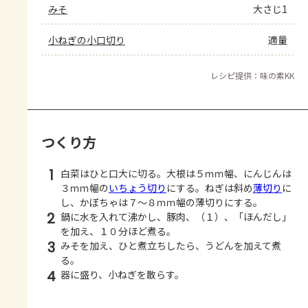
みそ
大さじ1
小ねぎの小口切り
適量
レシピ提供：味の素KK
つくり方
1
白菜はひと口大に切る。大根は５ｍｍ幅、にんじんは
３ｍｍ幅の
いちょう切り
にする。ねぎは斜め
薄切り
に
し、かぼちゃは７～８ｍｍ幅の薄切りにする。
2
鍋に水を入れて沸かし、豚肉、（１）、「ほんだし」
を加え、１０分ほど煮る。
3
みそを加え、ひと煮立ちしたら、うどんを加えて煮
る。
4
器に盛り、小ねぎを散らす。