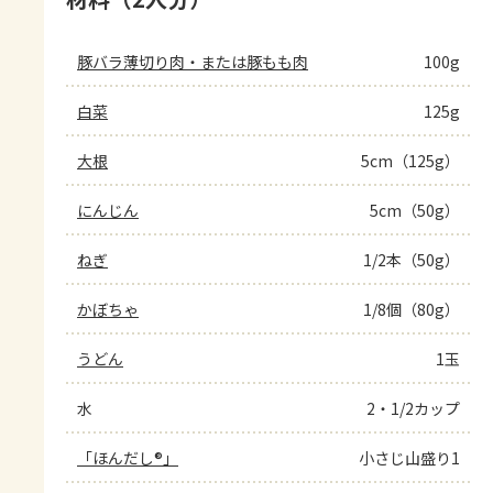
豚バラ薄切り肉・または豚もも肉
100g
白菜
125g
大根
5cm（125g）
にんじん
5cm（50g）
ねぎ
1/2本（50g）
かぼちゃ
1/8個（80g）
うどん
1玉
水
2・1/2カップ
「ほんだし®」
小さじ山盛り1