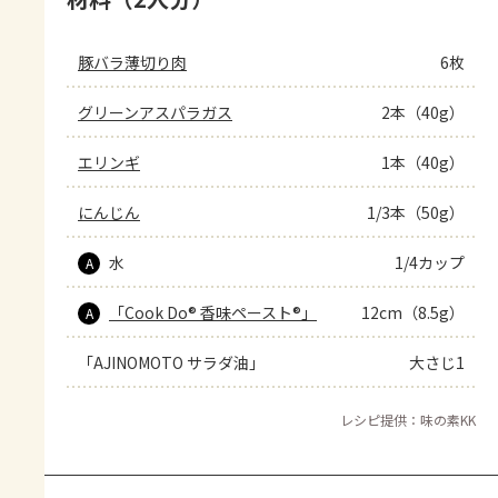
豚バラ薄切り肉
6枚
グリーンアスパラガス
2本（40g）
エリンギ
1本（40g）
にんじん
1/3本（50g）
水
1/4カップ
A
「Cook Do® 香味ペースト®」
12cm（8.5g）
A
「AJINOMOTO サラダ油」
大さじ1
レシピ提供：味の素KK