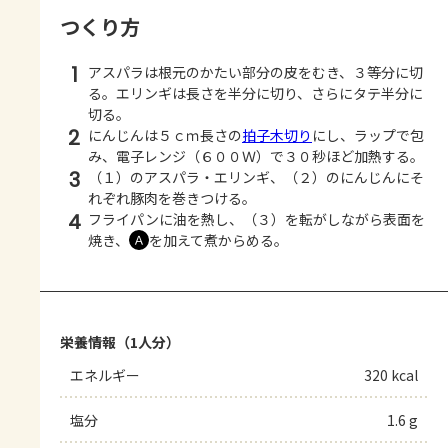
つくり方
1
アスパラは根元のかたい部分の皮をむき、３等分に切
る。エリンギは長さを半分に切り、さらにタテ半分に
切る。
2
にんじんは５ｃｍ長さの
拍子木切り
にし、ラップで包
み、電子レンジ（６００Ｗ）で３０秒ほど加熱する。
3
（１）のアスパラ・エリンギ、（２）のにんじんにそ
れぞれ豚肉を巻きつける。
4
フライパンに油を熱し、（３）を転がしながら表面を
焼き、
を加えて煮からめる。
Ａ
栄養情報（1人分）
エネルギー
320 kcal
塩分
1.6 g