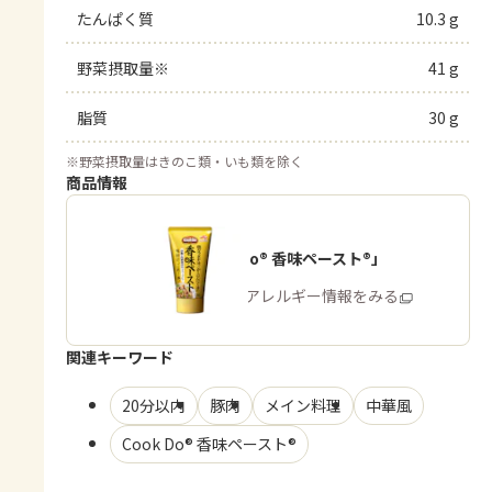
たんぱく質
10.3 g
野菜摂取量※
41 g
脂質
30 g
※
野菜摂取量はきのこ類・いも類を除く
商品情報
「Cook Do® 香味ペースト®」
商品・アレルギー情報をみる
関連キーワード
20分以内
豚肉
メイン料理
中華風
Cook Do® 香味ペースト®