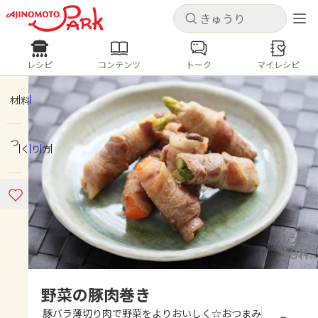
キャンセル
キャンセル
レシピ
コンテンツ
トーク
マイレシピ
レシピ
コンテンツ
ログインするとレシピを保存できます
ログイン
新規登録
材料
人気の食材・レシピ
つくり方
ホーム
きゅうり
なす
トマト
とうもろこし
ピーマン
みょうが
ゴーヤ
コンテンツ
レシピ
トーク
野菜の豚肉巻き
豚バラ薄切り肉で野菜をよりおいしく☆おつまみ