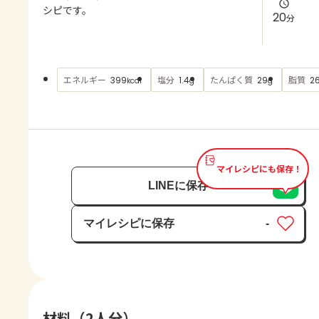
よくあるお問い合わせ
シピです。
20
分
お買い物
エネルギー
塩分
たんぱく質
脂質
399
1.4
29
2
kcal
g
g
AJINOMOTO PARK とは
マイレシピにも保存！
LINEに保存
マイレシピに保存
-
保存済み
材料（2人分）