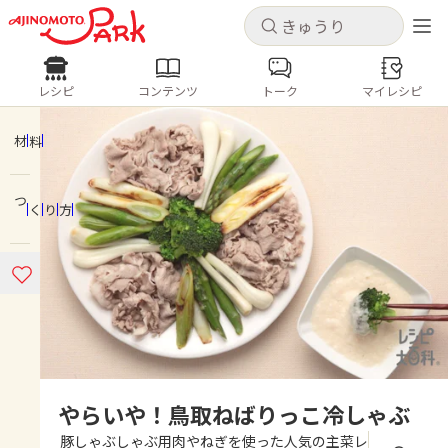
キャンセル
キャンセル
レシピ
コンテンツ
トーク
マイレシピ
レシピ
コンテンツ
ログインするとレシピを保存できます
ログイン
新規登録
材料
人気の食材・レシピ
つくり方
ホーム
きゅうり
なす
トマト
とうもろこし
ピーマン
みょうが
ゴーヤ
コンテンツ
レシピ
トーク
やらいや！鳥取ねばりっこ冷しゃぶ
豚しゃぶしゃぶ用肉やねぎを使った人気の主菜レ