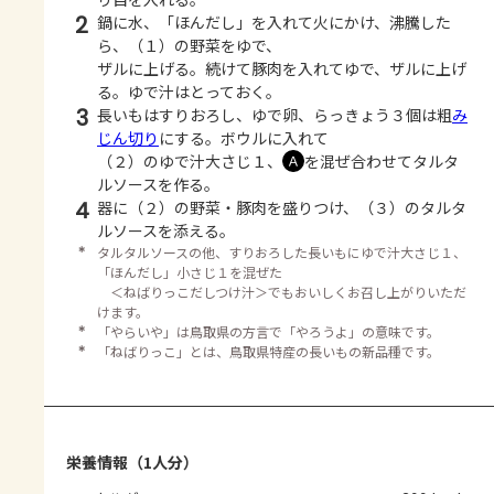
2
鍋に水、「ほんだし」を入れて火にかけ、沸騰した
ら、（１）の野菜をゆで、
ザルに上げる。続けて豚肉を入れてゆで、ザルに上げ
る。ゆで汁はとっておく。
3
長いもはすりおろし、ゆで卵、らっきょう３個は粗
み
じん切り
にする。ボウルに入れて
（２）のゆで汁大さじ１、
を混ぜ合わせてタルタ
Ａ
ルソースを作る。
4
器に（２）の野菜・豚肉を盛りつけ、（３）のタルタ
ルソースを添える。
＊
タルタルソースの他、すりおろした長いもにゆで汁大さじ１、
「ほんだし」小さじ１を混ぜた
＜ねばりっこだしつけ汁＞でもおいしくお召し上がりいただ
けます。
＊
「やらいや」は鳥取県の方言で「やろうよ」の意味です。
＊
「ねばりっこ」とは、鳥取県特産の長いもの新品種です。
栄養情報（1人分）