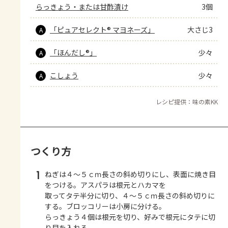
らっきょう・または甘酢漬け
3個
「ピュアセレクト® マヨネーズ」
大さじ3
A
「ほんだし®」
少々
A
こしょう
少々
A
レシピ提供：味の素KK
つくり方
1
ねぎは４～５ｃｍ長さの斜め切りにし、表面に焼き目
をつける。アスパラは根元とハカマを
取ってタテ半分に切り、４～５ｃｍ長さの斜め切りに
する。ブロッコリーは小房に分ける。
らっきょう４個は根元を切り、好みで根元にタテに切
り目を入れる。