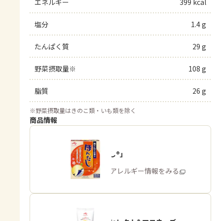
エネルギー
399 kcal
塩分
1.4 g
たんぱく質
29 g
野菜摂取量※
108 g
脂質
26 g
※
野菜摂取量はきのこ類・いも類を除く
商品情報
「ほんだし®」
商品・アレルギー情報をみる