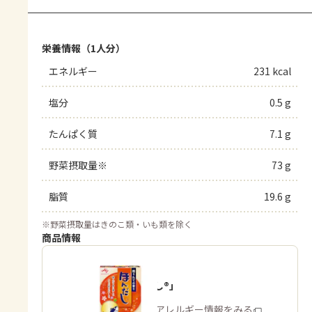
栄養情報（1人分）
エネルギー
231 kcal
塩分
0.5 g
たんぱく質
7.1 g
野菜摂取量※
73 g
脂質
19.6 g
※
野菜摂取量はきのこ類・いも類を除く
商品情報
「ほんだし®」
商品・アレルギー情報をみる