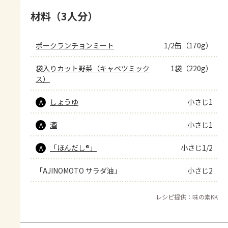
材料（3人分）
ポークランチョンミート
1/2缶（170g）
袋入りカット野菜（キャベツミック
1袋（220g）
ス）
しょうゆ
小さじ1
A
酒
小さじ1
A
「ほんだし®」
小さじ1/2
A
「AJINOMOTO サラダ油」
小さじ2
レシピ提供：味の素KK