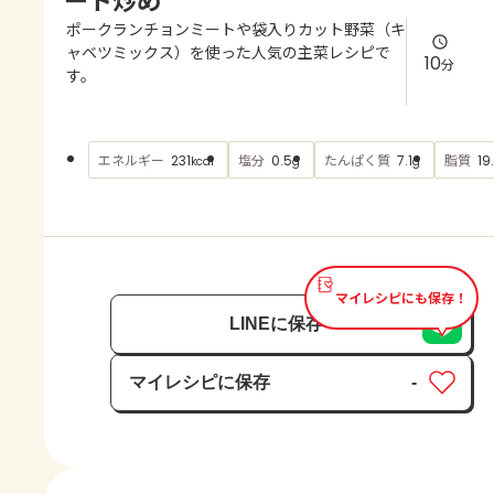
よくあるお問い合わせ
ポークランチョンミートや袋入りカット野菜（キ
ャベツミックス）を使った人気の主菜レシピで
10
分
お買い物
す。
AJINOMOTO PARK とは
エネルギー
塩分
たんぱく質
脂質
231
0.5
7.1
19
kcal
g
g
マイレシピにも保存！
LINEに保存
マイレシピに保存
-
保存済み