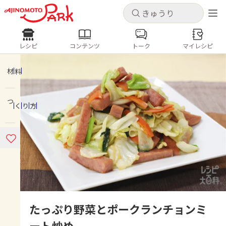
キャンセル
キャンセル
レシピ
コンテンツ
トーク
マイレシピ
レシピ
コンテンツ
ログインするとレシピを保存できます
ログイン
新規登録
材料
人気の食材・レシピ
つくり方
ホーム
きゅうり
なす
トマト
とうもろこし
ピーマン
みょうが
ゴーヤ
コンテンツ
レシピ
トーク
たっぷり野菜とポークランチョンミ
ート炒め