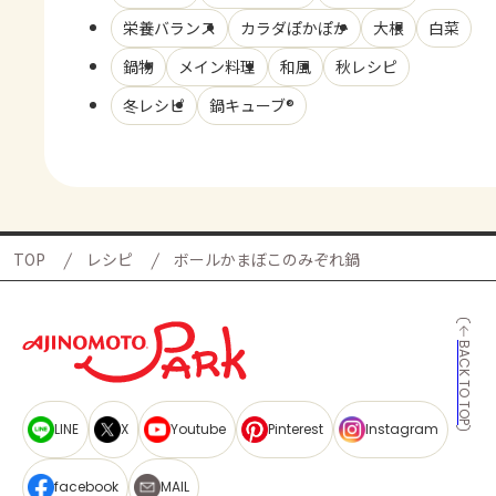
栄養バランス
カラダぽかぽか
大根
白菜
鍋物
メイン料理
和風
秋レシピ
冬レシピ
鍋キューブ®
TOP
レシピ
ボールかまぼこのみぞれ鍋
BACK TO TOP
LINE
X
Youtube
Pinterest
Instagram
facebook
MAIL