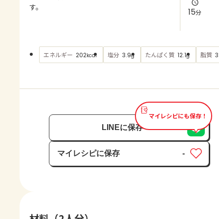
よくあるお問い合わせ
す。
15
分
お買い物
エネルギー
塩分
たんぱく質
脂質
202
3.9
12.1
3
kcal
g
g
AJINOMOTO PARK とは
マイレシピにも保存！
LINEに保存
マイレシピに保存
-
保存済み
材料（2人分）