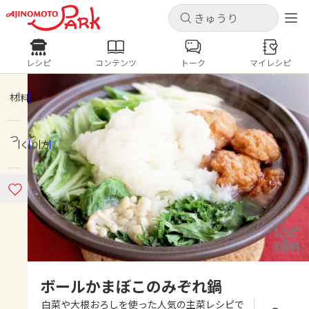
キャンセル
キャンセル
レシピ
コンテンツ
トーク
マイレシピ
レシピ
コンテンツ
ログインするとレシピを保存できます
ログイン
新規登録
材料
人気の食材・レシピ
つくり方
ホーム
きゅうり
なす
トマト
とうもろこし
ピーマン
みょうが
ゴーヤ
コンテンツ
レシピ
トーク
ボールかまぼこのみぞれ鍋
白菜や大根おろしを使った人気の主菜レシピで