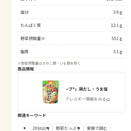
塩分
3.9 g
たんぱく質
12.1 g
野菜摂取量※
551 g
脂質
3.1 g
※
野菜摂取量はきのこ類・いも類を除く
商品情報
「鍋キューブ®」鶏だし・うま塩
商品・アレルギー情報をみる
関連キーワード
20分以内
野菜たっぷり
家族で囲む