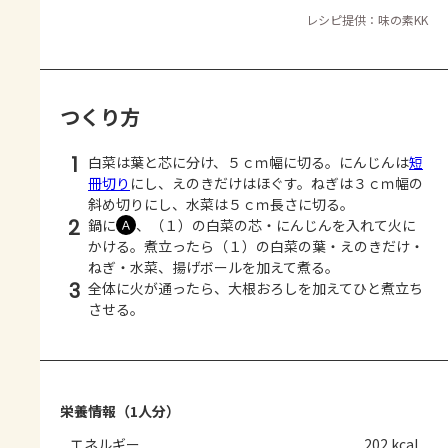
レシピ提供：味の素KK
つくり方
1
白菜は葉と芯に分け、５ｃｍ幅に切る。にんじんは
短
冊切り
にし、えのきだけはほぐす。ねぎは３ｃｍ幅の
斜め切りにし、水菜は５ｃｍ長さに切る。
2
鍋に
、（１）の白菜の芯・にんじんを入れて火に
Ａ
かける。煮立ったら（１）の白菜の葉・えのきだけ・
ねぎ・水菜、揚げボールを加えて煮る。
3
全体に火が通ったら、大根おろしを加えてひと煮立ち
させる。
栄養情報（1人分）
エネルギー
202 kcal