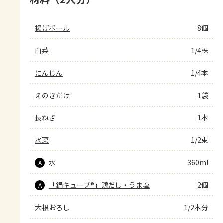
揚げボール
8個
白菜
1/4株
にんじん
1/4本
えのきだけ
1袋
長ねぎ
1本
水菜
1/2束
水
360ml
A
「鍋キューブ®」鶏だし・うま塩
2個
A
大根おろし
1/2本分