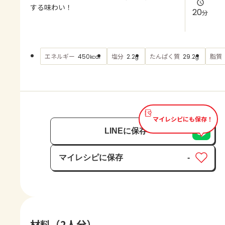
よくあるお問い合わせ
する味わい！
20
分
お買い物
エネルギー
塩分
たんぱく質
脂質
450
2.2
29.2
kcal
g
g
AJINOMOTO PARK とは
マイレシピにも保存！
LINEに保存
マイレシピに保存
-
保存済み
材料（2人分）