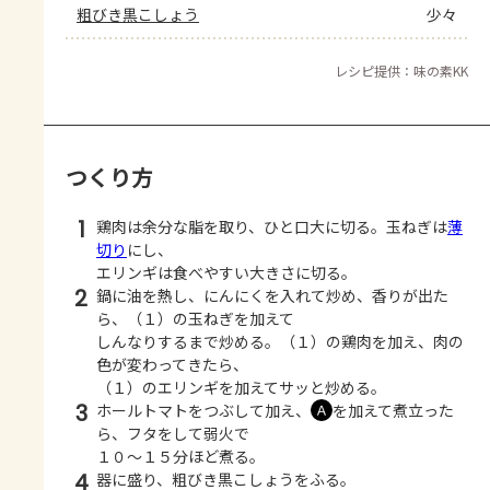
粗びき黒こしょう
少々
レシピ提供：味の素KK
つくり方
1
鶏肉は余分な脂を取り、ひと口大に切る。玉ねぎは
薄
切り
にし、
エリンギは食べやすい大きさに切る。
2
鍋に油を熱し、にんにくを入れて炒め、香りが出た
ら、（１）の玉ねぎを加えて
しんなりするまで炒める。（１）の鶏肉を加え、肉の
色が変わってきたら、
（１）のエリンギを加えてサッと炒める。
3
ホールトマトをつぶして加え、
を加えて煮立った
Ａ
ら、フタをして弱火で
１０～１５分ほど煮る。
4
器に盛り、粗びき黒こしょうをふる。