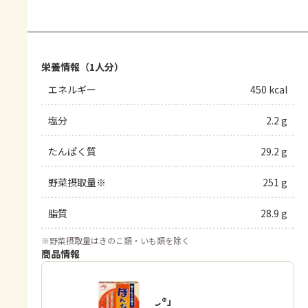
栄養情報（1人分）
エネルギー
450 kcal
塩分
2.2 g
たんぱく質
29.2 g
野菜摂取量※
251 g
脂質
28.9 g
※
野菜摂取量はきのこ類・いも類を除く
商品情報
「ほんだし®」