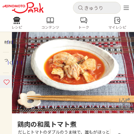
キャンセル
キャンセル
レシピ
コンテンツ
トーク
マイレシピ
レシピ
コンテンツ
ログインするとレシピを保存できます
ログイン
新規登録
材料
人気の食材・レシピ
つくり方
ホーム
きゅうり
なす
トマト
とうもろこし
ピーマン
みょうが
ゴーヤ
コンテンツ
レシピ
トーク
鶏肉の和風トマト煮
だしとトマトのダブルのうま味で、誰もがほっと