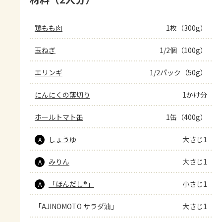
鶏もも肉
1枚（300g）
玉ねぎ
1/2個（100g）
エリンギ
1/2パック（50g）
にんにくの薄切り
1かけ分
ホールトマト缶
1缶（400g）
しょうゆ
大さじ1
A
みりん
大さじ1
A
「ほんだし®」
小さじ1
A
「AJINOMOTO サラダ油」
大さじ1