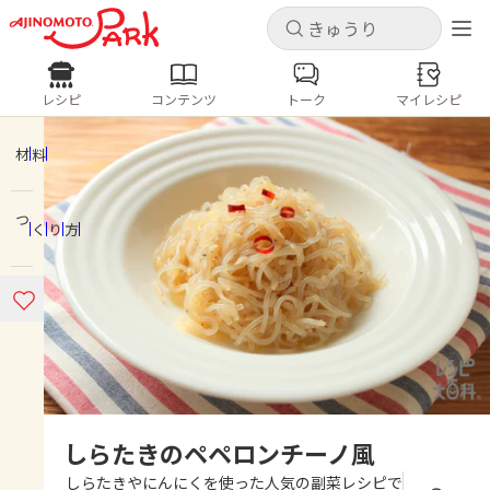
キャンセル
キャンセル
レシピ
コンテンツ
トーク
マイレシピ
レシピ
コンテンツ
ログインするとレシピを保存できます
ログイン
新規登録
材料
人気の食材・レシピ
つくり方
ホーム
きゅうり
なす
トマト
とうもろこし
ピーマン
みょうが
ゴーヤ
コンテンツ
レシピ
トーク
しらたきのペペロンチーノ風
しらたきやにんにくを使った人気の副菜レシピで