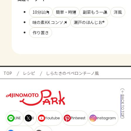
10分以内
簡単・時短
副菜もう一品
洋風
味の素KK コンソメ
瀬戸のほんじお®
作り置き
TOP
レシピ
しらたきのペペロンチーノ風
BACK TO TOP
LINE
X
Youtube
Pinterest
Instagram