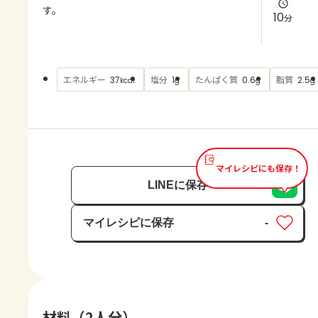
よくあるお問い合わせ
す。
10
分
お買い物
エネルギー
塩分
たんぱく質
脂質
37
1
0.6
2.5
kcal
g
g
g
AJINOMOTO PARK とは
マイレシピにも保存！
LINEに保存
マイレシピに保存
-
保存済み
材料（2人分）