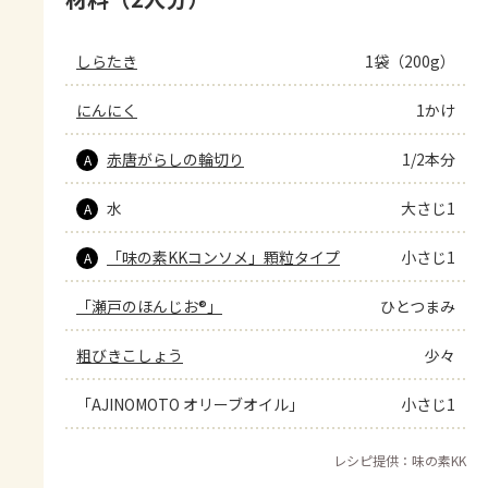
しらたき
1袋（200g）
にんにく
1かけ
赤唐がらしの輪切り
1/2本分
A
水
大さじ1
A
「味の素KKコンソメ」顆粒タイプ
小さじ1
A
「瀬戸のほんじお®」
ひとつまみ
粗びきこしょう
少々
「AJINOMOTO オリーブオイル」
小さじ1
レシピ提供：味の素KK