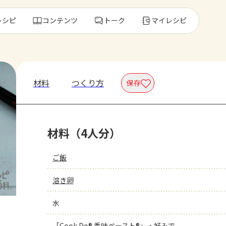
レシピ
コンテンツ
トーク
マイレシピ
レ
材料
つくり方
保存
人気の食材・
材料（4人分）
きゅうり
ゴーヤ
ご飯
溶き卵
水
「Cook Do® 香味ペースト®」・好みで