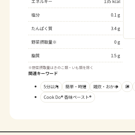
エネルギー
135 kcal
塩分
0.1 g
たんぱく質
3.4 g
野菜摂取量※
0 g
脂質
1.5 g
※
野菜摂取量はきのこ類・いも類を除く
関連キーワード
5分以内
簡単・時短
雑炊・おかゆ
卵
Cook Do® 香味ペースト®