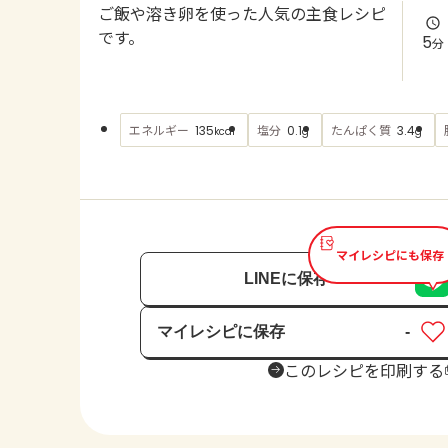
ご飯や溶き卵を使った人気の主食レシピ
です。
5
分
エネルギー
塩分
たんぱく質
135
0.1
3.4
kcal
g
g
マイレシピにも保存
LINEに保存
マイレシピに保存
-
保存済み
このレシピを印刷する