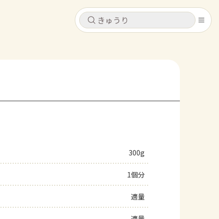
キャンセル
キャンセル
シピ
コンテンツ
ログインするとレシピを保存できます
ログイン
新規登録
レシピ
ホーム
なす
トマト
とうもろこし
ピーマン
みょうが
300g
コンテンツ
1個分
レシピ
適量
トーク
適量