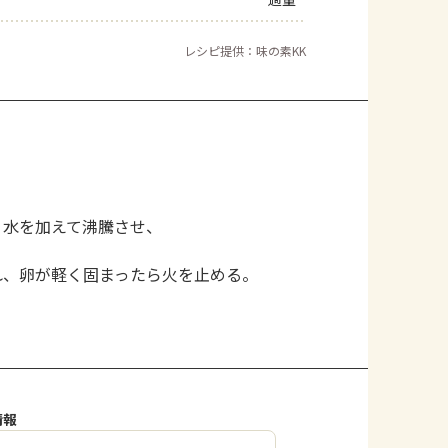
よくあるお問い合わせ
レシピ提供：味の素KK
お買い物
AJINOMOTO PARK とは
、水を加えて沸騰させ、
れ、卵が軽く固まったら火を止める。
。
情報