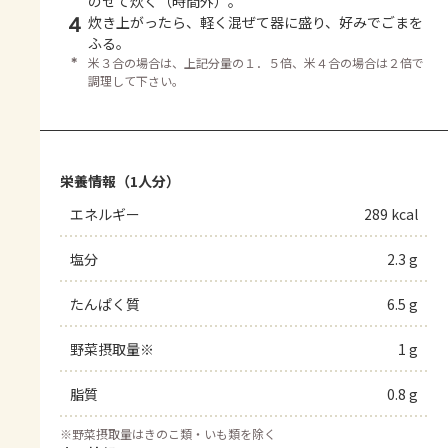
のせて炊く（時間外）。
4
炊き上がったら、軽く混ぜて器に盛り、好みでごまを
ふる。
＊
米３合の場合は、上記分量の１．５倍、米４合の場合は２倍で
調理して下さい。
栄養情報（1人分）
エネルギー
289 kcal
塩分
2.3 g
たんぱく質
6.5 g
野菜摂取量※
1 g
脂質
0.8 g
※
野菜摂取量はきのこ類・いも類を除く