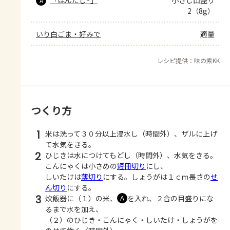
A
2（8g）
いり白ごま・好みで
適量
レシピ提供：味の素KK
つくり方
1
米は洗って３０分以上浸水し（時間外）、ザルに上げ
て水気をきる。
2
ひじきは水につけてもどし（時間外）、水気をきる。
こんにゃくは小さめの
短冊切り
にし、
しいたけは
薄切り
にする。しょうがは１ｃｍ長さの
せ
ん切り
にする。
3
炊飯器に（１）の米、
を入れ、２合の目盛りにな
Ａ
るまで水を加え、
（２）のひじき・こんにゃく・しいたけ・しょうがを