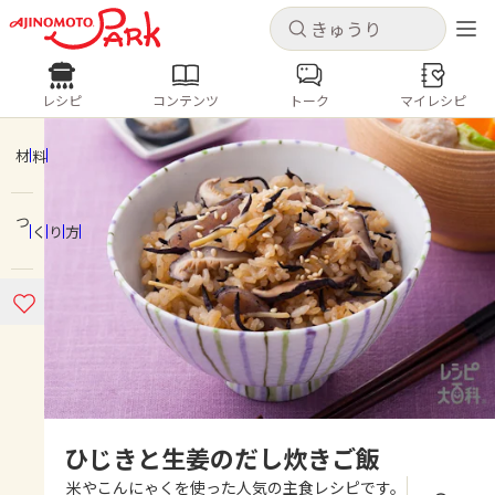
キャンセル
キャンセル
レシピ
コンテンツ
トーク
マイレシピ
レシピ
コンテンツ
ログインするとレシピを保存できます
ログイン
新規登録
材料
人気の食材・レシピ
つくり方
ホーム
きゅうり
なす
トマト
とうもろこし
ピーマン
みょうが
ゴーヤ
コンテンツ
レシピ
トーク
ひじきと生姜のだし炊きご飯
米やこんにゃくを使った人気の主食レシピです。