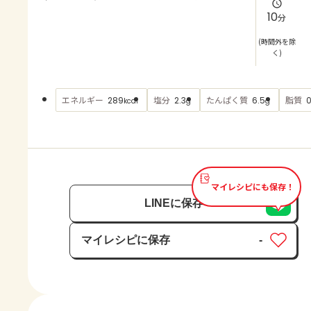
よくあるお問い合わせ
10
分
お買い物
(時間外を除
く)
AJINOMOTO PARK とは
エネルギー
塩分
たんぱく質
脂質
289
2.3
6.5
0
kcal
g
g
マイレシピにも保存！
LINEに保存
マイレシピに保存
-
保存済み