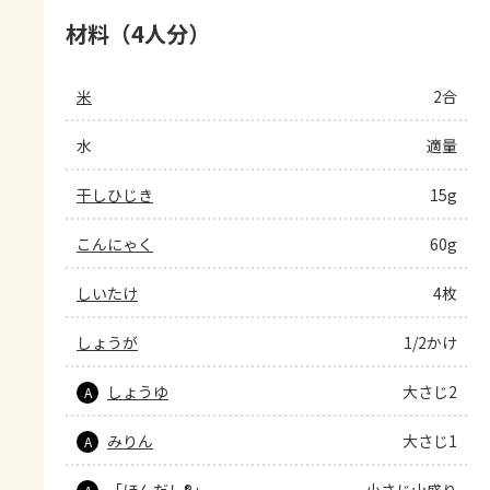
材料（4人分）
米
2合
水
適量
干しひじき
15g
こんにゃく
60g
しいたけ
4枚
しょうが
1/2かけ
しょうゆ
大さじ2
A
みりん
大さじ1
A
「ほんだし®」
小さじ山盛り