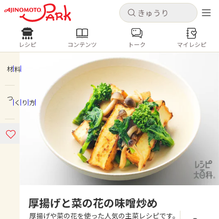
キャンセル
キャンセル
レシピ
コンテンツ
トーク
マイレシピ
レシピ
コンテンツ
ログインするとレシピを保存できます
ログイン
新規登録
材料
人気の食材・レシピ
つくり方
ホーム
きゅうり
なす
トマト
とうもろこし
ピーマン
みょうが
ゴーヤ
コンテンツ
レシピ
トーク
厚揚げと菜の花の味噌炒め
厚揚げや菜の花を使った人気の主菜レシピです。