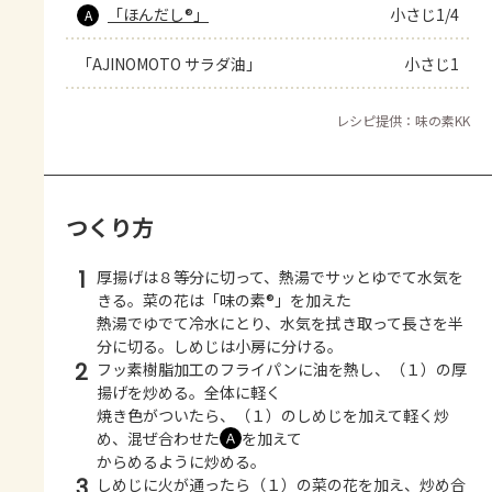
「ほんだし®」
小さじ1/4
A
「AJINOMOTO サラダ油」
小さじ1
レシピ提供：味の素KK
つくり方
1
厚揚げは８等分に切って、熱湯でサッとゆでて水気を
きる。菜の花は「味の素®」を加えた
熱湯でゆでて冷水にとり、水気を拭き取って長さを半
分に切る。しめじは小房に分ける。
2
フッ素樹脂加工のフライパンに油を熱し、（１）の厚
揚げを炒める。全体に軽く
焼き色がついたら、（１）のしめじを加えて軽く炒
め、混ぜ合わせた
を加えて
Ａ
からめるように炒める。
3
しめじに火が通ったら（１）の菜の花を加え、炒め合