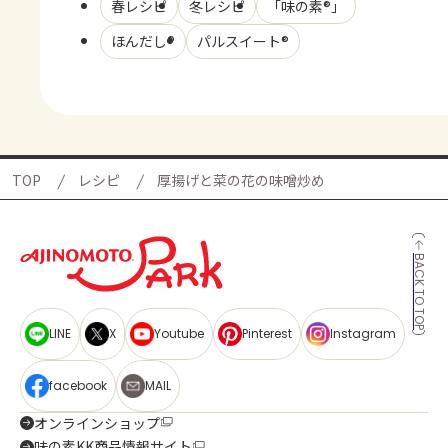
春レシピ
冬レシピ
「味の素®」
ほんだし®
パルスイート®
TOP
レシピ
厚揚げと菜の花の味噌炒め
BACK TO TOP
LINE
X
Youtube
Pinterest
Instagram
facebook
MAIL
オンラインショップ
味の素KK商品情報サイト