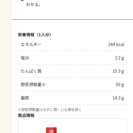
わせる。
栄養情報（1人分）
エネルギー
244 kcal
塩分
1.2 g
たんぱく質
15.3 g
野菜摂取量※
50 g
脂質
14.3 g
※
野菜摂取量はきのこ類・いも類を除く
商品情報