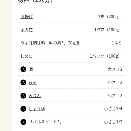
厚揚げ
2枚（200g）
菜の花
1/2束（100g）
うま味調味料「味の素®」70g瓶
1ふり
しめじ
1パック（100g）
酒
大さじ3
A
みそ
小さじ2
A
みりん
小さじ2
A
しょうゆ
小さじ3/4
A
「パルスイート®」
小さじ1/2
A