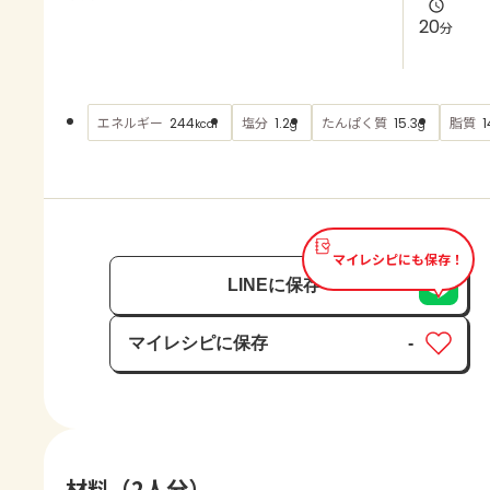
よくあるお問い合わせ
20
分
お買い物
エネルギー
塩分
たんぱく質
脂質
244
1.2
15.3
1
kcal
g
g
AJINOMOTO PARK とは
マイレシピにも保存！
LINEに保存
マイレシピに保存
-
保存済み
材料（2人分）