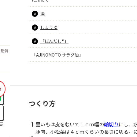
酒
A
しょうゆ
A
「ほんだし®」
A
もっと見る
脂質
10.3
g
「AJINOMOTO サラダ油」
！
つくり方
1
里いもは皮をむいて１ｃｍ幅の
輪切り
にし、
豚肉、小松菜は４ｃｍくらいの長さに切る。