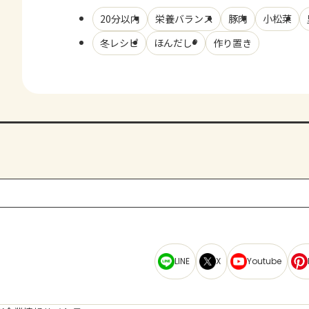
20分以内
栄養バランス
豚肉
小松菜
冬レシピ
ほんだし®
作り置き
LINE
X
Youtube