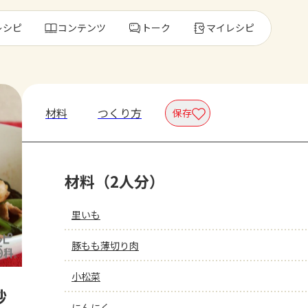
レシピ
コンテンツ
トーク
マイレシピ
レ
材料
つくり方
保存
人気の食材・
材料（2人分）
きゅうり
ゴーヤ
里いも
豚もも薄切り肉
小松菜
炒
にんにく