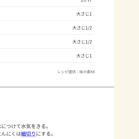
よくあるお問い合わせ
大さじ1
大さじ1/2
お買い物
大さじ1/2
AJINOMOTO PARK とは
大さじ1
レシピ提供：味の素KK
水につけて水気をきる。
にんにくは
細切り
にする。