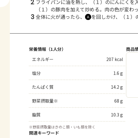
2
フライパンに油を熱し、（１）のにんにくを
（１）の豚肉を加えて炒める。肉の色が変わ
3
全体に火が通ったら、
を回しかけ、（１）
Ａ
栄養情報（1人分）
商品
エネルギー
207 kcal
塩分
1.6 g
たんぱく質
14.2 g
野菜摂取量※
68 g
脂質
10.3 g
※
野菜摂取量はきのこ類・いも類を除く
関連キーワード