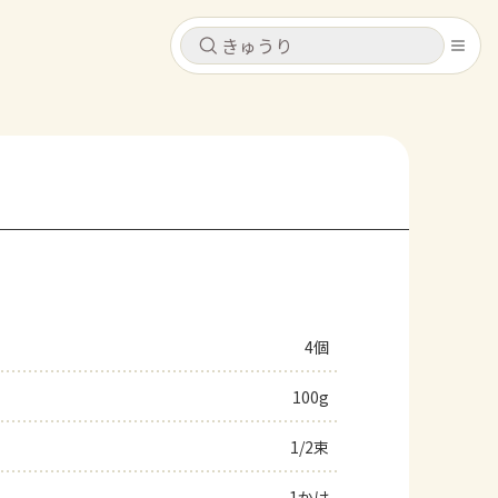
キャンセル
キャンセル
シピ
コンテンツ
ログインするとレシピを保存できます
ログイン
新規登録
レシピ
ホーム
なす
トマト
とうもろこし
ピーマン
みょうが
4個
コンテンツ
100g
レシピ
1/2束
トーク
1かけ