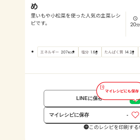
め
里いもや小松菜を使った人気の主菜レシ
ピです。
20
分
エネルギー
塩分
たんぱく質
207
1.6
14.2
kcal
g
g
マイレシピにも保存
LINEに保存
マイレシピに保存
-
保存済み
このレシピを印刷する