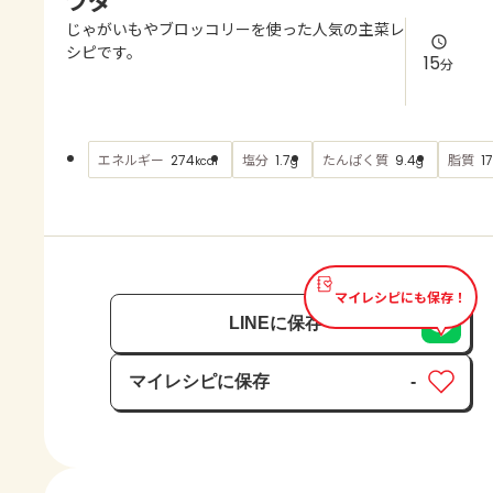
よくあるお問い合わせ
じゃがいもやブロッコリーを使った人気の主菜レ
シピです。
15
分
お買い物
AJINOMOTO PARK とは
エネルギー
塩分
たんぱく質
脂質
274
1.7
9.4
17
kcal
g
g
マイレシピにも保存！
LINEに保存
マイレシピに保存
-
保存済み