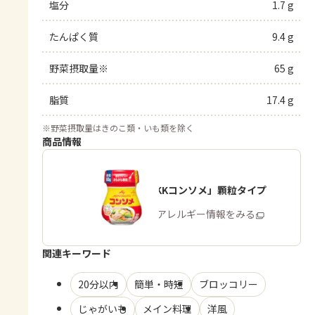
塩分
1.7 g
たんぱく質
9.4 g
野菜摂取量※
65 g
脂質
17.4 g
※
野菜摂取量はきのこ類・いも類を除く
商品情報
「味の素KKコンソメ」顆粒タイプ
商品・アレルギー情報をみる
関連キーワード
20分以内
簡単・時短
ブロッコリー
じゃがいも
メイン料理
洋風