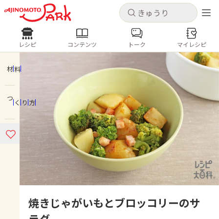
キャンセル
キャンセル
レシピ
コンテンツ
トーク
マイレシピ
レシピ
コンテンツ
ログインするとレシピを保存できます
ログイン
新規登録
材料
人気の食材・レシピ
つくり方
ホーム
きゅうり
なす
トマト
とうもろこし
ピーマン
みょうが
ゴーヤ
コンテンツ
レシピ
トーク
焼きじゃがいもとブロッコリーのサ
ラダ