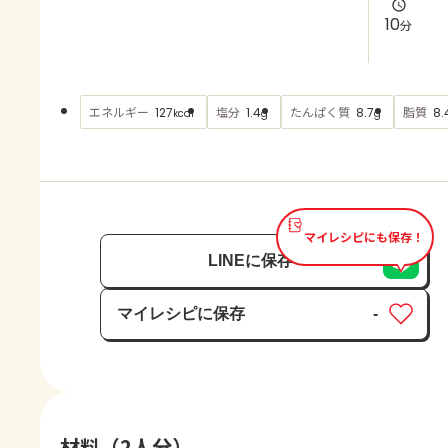
よくあるお問い合わせ
10
分
お買い物
エネルギー
塩分
たんぱく質
脂質
127
1.4
8.7
8.
kcal
g
g
AJINOMOTO PARK とは
マイレシピにも保存！
LINEに保存
マイレシピに保存
-
保存済み
材料（2人分）