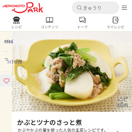
キャンセル
キャンセル
レシピ
コンテンツ
トーク
マイレシピ
レシピ
コンテンツ
ログインするとレシピを保存できます
ログイン
新規登録
材料
人気の食材・レシピ
つくり方
ホーム
きゅうり
なす
トマト
とうもろこし
ピーマン
みょうが
ゴーヤ
コンテンツ
レシピ
トーク
かぶとツナのさっと煮
かぶやかぶの葉を使った人気の主菜レシピです。