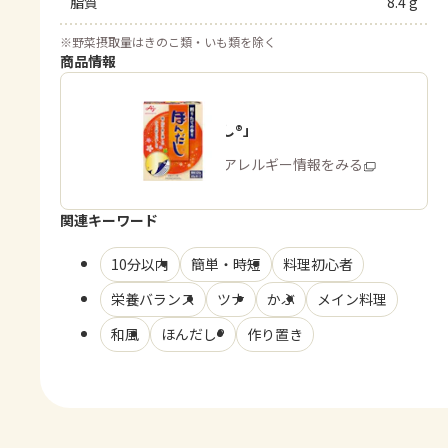
脂質
8.4 g
※
野菜摂取量はきのこ類・いも類を除く
商品情報
「ほんだし®」
商品・アレルギー情報をみる
関連キーワード
10分以内
簡単・時短
料理初心者
栄養バランス
ツナ
かぶ
メイン料理
和風
ほんだし®
作り置き