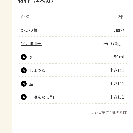
かぶ
2個
かぶの葉
2個分
ツナ油漬缶
1缶（70g）
水
50ml
A
しょうゆ
小さじ1
A
酒
小さじ1
A
「ほんだし®」
小さじ1
A
レシピ提供：味の素KK