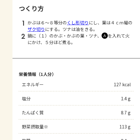
つくり方
1
かぶは６～８等分の
くし形切り
にし、葉は４ｃｍ幅の
ザク切り
にする。ツナは油をきる。
2
鍋に（１）のかぶ・かぶの葉・ツナ、
を入れて火
Ａ
にかけ、５分ほど煮る。
栄養情報（1人分）
エネルギー
127 kcal
塩分
1.4 g
たんぱく質
8.7 g
野菜摂取量※
113 g