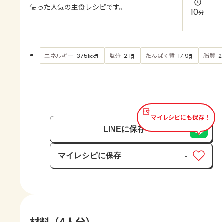
よくあるお問い合わせ
使った人気の主食レシピです。
10
分
お買い物
エネルギー
塩分
たんぱく質
脂質
375
2.1
17.9
2
kcal
g
g
AJINOMOTO PARK とは
マイレシピにも保存！
LINEに保存
マイレシピに保存
-
保存済み
材料（4人分）