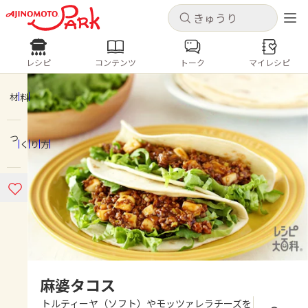
キャンセル
キャンセル
レシピ
コンテンツ
トーク
マイレシピ
レシピ
コンテンツ
ログインするとレシピを保存できます
ログイン
新規登録
材料
人気の食材・レシピ
つくり方
ホーム
きゅうり
なす
トマト
とうもろこし
ピーマン
みょうが
ゴーヤ
コンテンツ
レシピ
トーク
麻婆タコス
トルティーヤ（ソフト）やモッツァレラチーズを