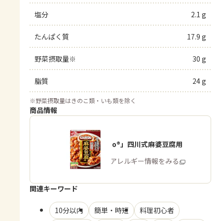
塩分
2.1 g
たんぱく質
17.9 g
野菜摂取量※
30 g
脂質
24 g
※
野菜摂取量はきのこ類・いも類を除く
商品情報
「Cook Do®」四川式麻婆豆腐用
商品・アレルギー情報をみる
関連キーワード
10分以内
簡単・時短
料理初心者