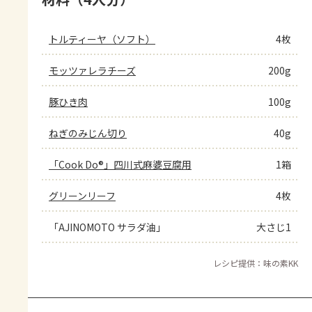
トルティーヤ（ソフト）
4枚
モッツァレラチーズ
200g
豚ひき肉
100g
ねぎのみじん切り
40g
「Cook Do®」四川式麻婆豆腐用
1箱
グリーンリーフ
4枚
「AJINOMOTO サラダ油」
大さじ1
レシピ提供：味の素KK