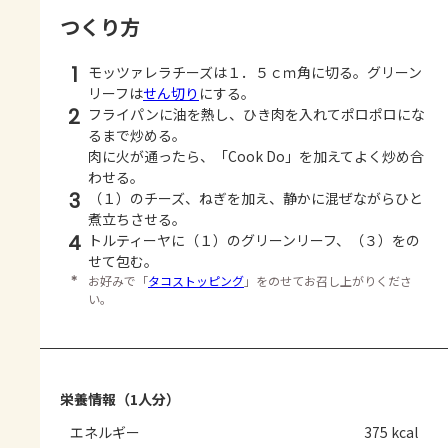
つくり方
1
モッツァレラチーズは１．５ｃｍ角に切る。グリーン
リーフは
せん切り
にする。
2
フライパンに油を熱し、ひき肉を入れてポロポロにな
るまで炒める。
肉に火が通ったら、「Cook Do」を加えてよく炒め合
わせる。
3
（１）のチーズ、ねぎを加え、静かに混ぜながらひと
煮立ちさせる。
4
トルティーヤに（１）のグリーンリーフ、（３）をの
せて包む。
＊
お好みで「
タコストッピング
」をのせてお召し上がりくださ
い。
栄養情報（1人分）
エネルギー
375 kcal