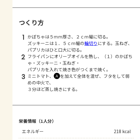
つくり方
1
かぼちゃは５ｍｍ厚さ、２ｃｍ幅に切る。
ズッキーニは１．５ｃｍ幅の
輪切り
にする。玉ねぎ、
パプリカはひと口大に切る。
2
フライパンにオリーブオイルを熱し、（１）のかぼち
ゃ・ズッキーニ・玉ねぎ・
パプリカを入れて焼き色がつくまで焼く。
3
ミニトマト、
を加えて全体を混ぜ、フタをして弱
Ａ
めの中火で、
３分ほど蒸し焼きにする。
栄養情報（1人分）
エネルギー
218 kcal