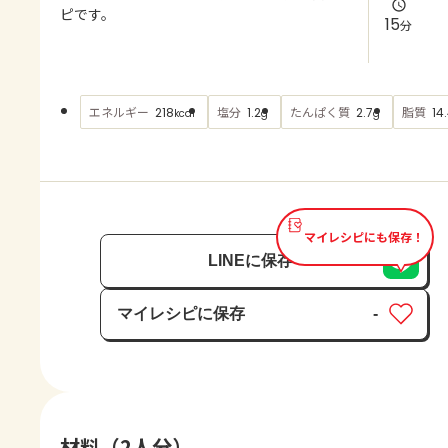
よくあるお問い合わせ
ピです。
15
分
お買い物
エネルギー
塩分
たんぱく質
脂質
218
1.2
2.7
14
kcal
g
g
AJINOMOTO PARK とは
マイレシピにも保存！
LINEに保存
マイレシピに保存
-
保存済み
材料（2人分）