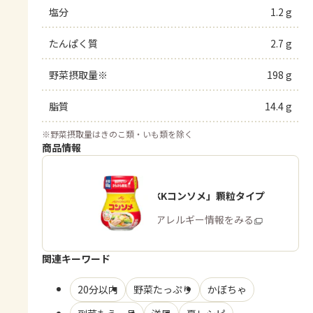
塩分
1.2 g
たんぱく質
2.7 g
野菜摂取量※
198 g
脂質
14.4 g
※
野菜摂取量はきのこ類・いも類を除く
商品情報
「味の素KKコンソメ」顆粒タイプ
商品・アレルギー情報をみる
関連キーワード
20分以内
野菜たっぷり
かぼちゃ