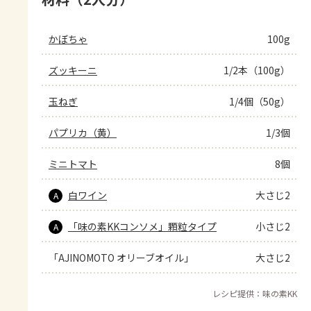
かぼちゃ
100g
ズッキーニ
1/2本（100g）
玉ねぎ
1/4個（50g）
パプリカ（黄）
1/3個
ミニトマト
8個
白ワイン
大さじ2
A
「味の素KKコンソメ」顆粒タイプ
小さじ2
A
「AJINOMOTO オリーブオイル」
大さじ2
レシピ提供：味の素KK