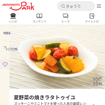
キャンセル
キャンセル
レシピ
コンテンツ
トーク
マイレシピ
レシピ
コンテンツ
ログインするとレシピを保存できます
ログイン
新規登録
材料
人気の食材・レシピ
つくり方
ホーム
きゅうり
なす
トマト
とうもろこし
ピーマン
みょうが
ゴーヤ
コンテンツ
レシピ
トーク
夏野菜の焼きラタトゥイユ
ズッキーニやミニトマトを使った人気の副菜レシ