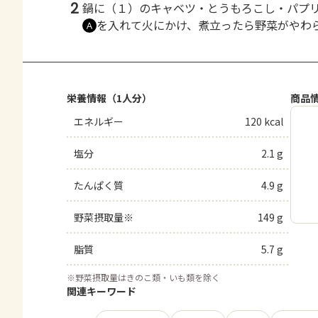
2
鍋に（１）のキャベツ・とうもろこし・パプ
を入れて火にかけ、煮立ったら野菜がやわ
Ａ
栄養情報（1人分）
商品
エネルギー
120 kcal
塩分
2.1 g
たんぱく質
4.9 g
野菜摂取量※
149 g
脂質
5.7 g
※
野菜摂取量はきのこ類・いも類を除く
関連キーワード