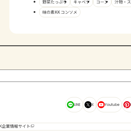
野菜たっぷり
キャベツ
コーン
汁物・ス
味の素KK コンソメ
LINE
X
Youtube
K企業情報サイト