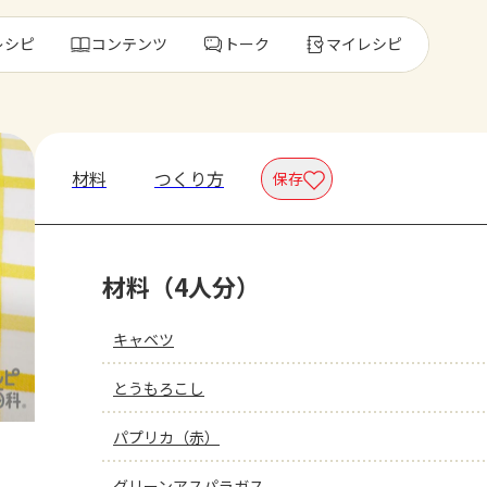
レシピ
コンテンツ
トーク
マイレシピ
レ
材料
つくり方
保存
人気の食材・
材料（4人分）
きゅうり
ゴーヤ
キャベツ
とうもろこし
パプリカ（赤）
グリーンアスパラガス