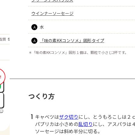
ウインナーソーセージ
水
A
もっと見る
脂質
5.7
「味の素KKコンソメ」固形タイプ
g
A
＊
「味の素KKコンソメ」固形１個は、顆粒で小さじ2杯です。
！
つくり方
1
キャベツは
ザク切り
にし、とうもろこしは２
パプリカは小さめの
乱切り
にし、アスパラは
ソーセージは斜め半分に切る。