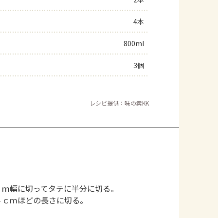
よくあるお問い合わせ
4本
800ml
お買い物
3個
AJINOMOTO PARK とは
レシピ提供：味の素KK
ｃｍ幅に切ってタテに半分に切る。
４ｃｍほどの長さに切る。