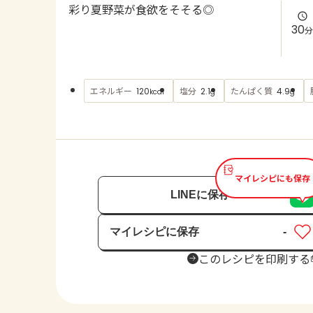
彩り夏野菜が食欲をそそる◎
30
分
エネルギー
塩分
たんぱく質
120
2.1
4.9
kcal
g
g
マイレシピにも保存
LINEに保存
マイレシピに保存
-
保存済み
このレシピを印刷する