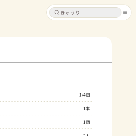
キャンセル
キャンセル
シピ
コンテンツ
ログインするとレシピを保存できます
ログイン
新規登録
レシピ
ホーム
なす
トマト
とうもろこし
ピーマン
みょうが
1/4個
コンテンツ
1本
レシピ
1個
トーク
2本