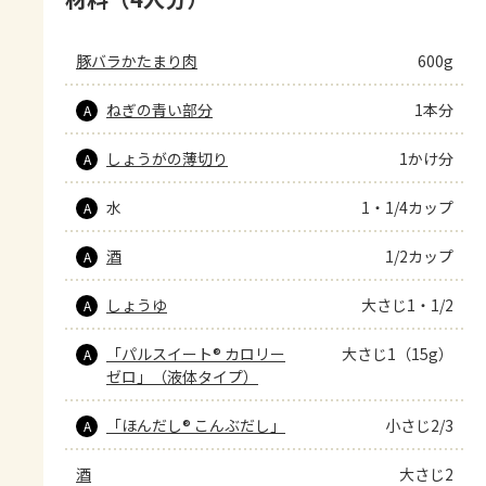
豚バラかたまり肉
600g
ねぎの青い部分
1本分
A
しょうがの薄切り
1かけ分
A
水
1・1/4カップ
A
酒
1/2カップ
A
しょうゆ
大さじ1・1/2
A
「パルスイート® カロリー
大さじ1（15g）
A
ゼロ」（液体タイプ）
「ほんだし® こんぶだし」
小さじ2/3
A
酒
大さじ2