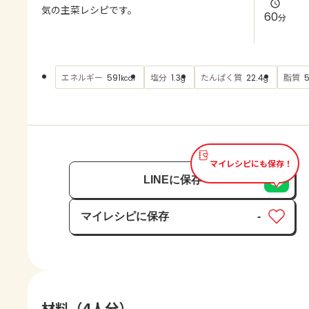
よくあるお問い合わせ
気の主菜レシピです。
60
分
お買い物
エネルギー
塩分
たんぱく質
脂質
591
1.3
22.4
5
kcal
g
g
AJINOMOTO PARK とは
マイレシピにも保存！
LINEに保存
マイレシピに保存
-
保存済み
材料（4人分）