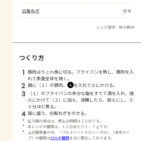
白髪ねぎ
少々
レシピ提供：味の素KK
つくり方
1
豚肉は５ｃｍ角に切る。フライパンを熱し、豚肉を入
れて表面全体を焼く。
2
鍋に（１）の豚肉、
を入れて火にかける。
Ａ
3
（１）のフライパンの余分な脂をすてて酒を入れ、強
火にかけて（２）に加え、沸騰したら、弱火にし、５
０分ほど煮る。
4
器に盛り、白髪ねぎをのせる。
＊
圧力鍋の場合は、煮込み時間は２０分です。
＊
本レシピの糖質は、１人分あたり２．７ｇです。
＊
上記糖質量の内、「パルスイートカロリーゼロ」（液体タイ
プ）の糖質は
ロカボ糖質
を元に算出しております。