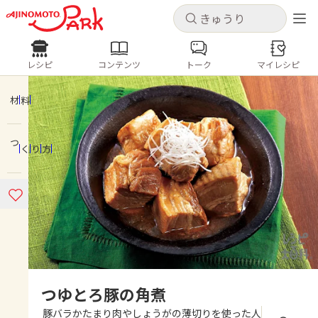
キャンセル
キャンセル
レシピ
コンテンツ
トーク
マイレシピ
レシピ
コンテンツ
ログインするとレシピを保存できます
ログイン
新規登録
材料
人気の食材・レシピ
つくり方
ホーム
きゅうり
なす
トマト
とうもろこし
ピーマン
みょうが
ゴーヤ
コンテンツ
レシピ
トーク
つゆとろ豚の角煮
豚バラかたまり肉やしょうがの薄切りを使った人