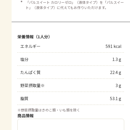
＊
「パルスイート カロリーゼロ」（液体タイプ）を「パルスイー
ト」（液体タイプ）に代えてもお作りいただけます。
栄養情報（1人分）
エネルギー
591 kcal
塩分
1.3 g
たんぱく質
22.4 g
野菜摂取量※
3 g
脂質
53.1 g
※
野菜摂取量はきのこ類・いも類を除く
商品情報