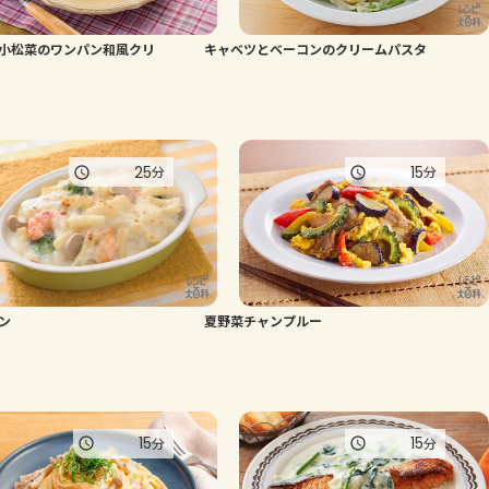
よくあるお問い合わせ
小松菜のワンパン和風クリ
キャベツとベーコンのクリームパスタ
お買い物
AJINOMOTO PARK とは
25
15
分
分
ン
夏野菜チャンプルー
15
15
分
分