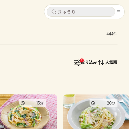
キャンセル
キャンセル
444件
シピ
コンテンツ
ログインするとレシピを保存できます
ログイン
新規登録
1
レシピ
絞り込み
人気順
ホーム
なす
トマト
とうもろこし
ピーマン
みょうが
コンテンツ
15
20
分
分
レシピ
トーク