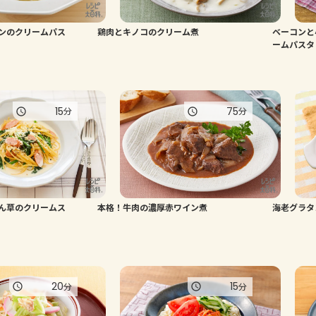
ンのクリームパス
鶏肉とキノコのクリーム煮
ベーコンと
ームパスタ
15
75
分
分
ん草のクリームス
本格！牛肉の濃厚赤ワイン煮
海老グラタ
20
15
分
分