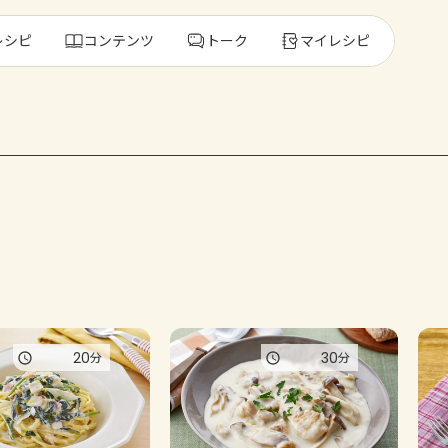
レシピ
コンテンツ
トーク
マイレシピ
レ
人気の食材・
きゅうり
ゴーヤ
20
30
分
分