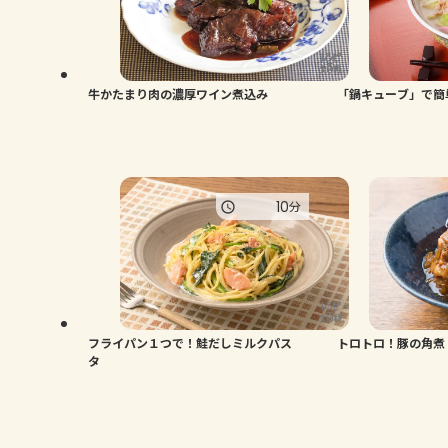
牛かたまり肉の濃厚ワイン煮込み
「鍋キューブ」で簡
10
分
フライパン１つで！鮭だしミルクパス
トロトロ！豚の角煮
タ