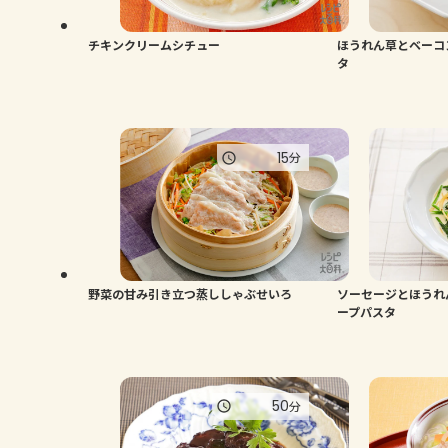
チキンクリームシチュー
ほうれん草とベーコ
タ
15
分
野菜の甘み引き立つ蒸ししゃぶせいろ
ソーセージとほうれ
ープパスタ
50
分