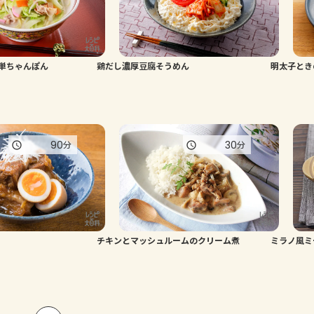
単ちゃんぽん
鶏だし濃厚豆腐そうめん
明太子とき
90
30
分
分
チキンとマッシュルームのクリーム煮
ミラノ風ミ