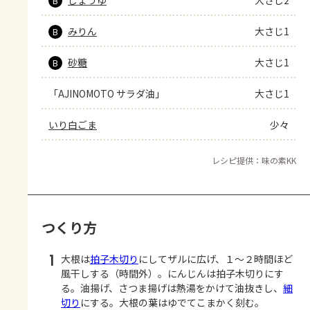
B
みりん
大さじ1
B
砂糖
大さじ1
B
「AJINOMOTO サラダ油」
大さじ1
いり白ごま
少々
レシピ提供：味の素KK
つくり方
1
大根は
拍子木切り
にしてザルに広げ、１～２時間ほど
風干しする（時間外）。にんじんは拍子木切りにす
る。油揚げ、さつま揚げは熱湯をかけて油抜きし、
細
切り
にする。大根の葉はゆでてこまかく刻む。