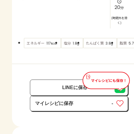
よくあるお問い合わせ
20
分
お買い物
(時間外を除
く)
AJINOMOTO PARK とは
エネルギー
塩分
たんぱく質
脂質
117
1.8
3.8
5.7
kcal
g
g
マイレシピにも保存！
LINEに保存
マイレシピに保存
-
保存済み