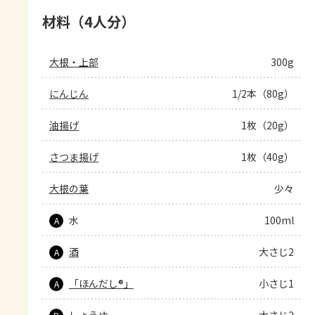
材料（4人分）
大根・上部
300g
にんじん
1/2本（80g）
油揚げ
1枚（20g）
さつま揚げ
1枚（40g）
大根の葉
少々
水
100ml
A
酒
大さじ2
A
「ほんだし®」
小さじ1
A
しょうゆ
大さじ2