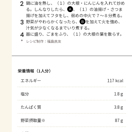
2
鍋に油を熱し、（１）の大根・にんじんを入れて炒め
る。しんなりしたら、
、（１）の油揚げ・さつま
Ａ
揚げを加えてフタをし、弱めの中火で７～８分煮る。
3
野菜がやわらかくなったら、
を加えて火を強め、
Ｂ
汁気が少なくなるまでいり煮する。
4
器に盛り、ごまをふり、（１）の大根の葉を散らす。
＊
レシピ制作：福島民友
栄養情報（1人分）
エネルギー
117 kcal
塩分
1.8 g
たんぱく質
3.8 g
野菜摂取量※
87 g