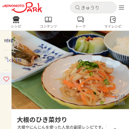
キャンセル
キャンセル
レシピ
コンテンツ
トーク
マイレシピ
レシピ
コンテンツ
ログインするとレシピを保存できます
ログイン
新規登録
材料
人気の食材・レシピ
つくり方
ホーム
きゅうり
なす
トマト
とうもろこし
ピーマン
みょうが
ゴーヤ
コンテンツ
レシピ
トーク
大根のひき菜炒り
大根やにんじんを使った人気の副菜レシピです。