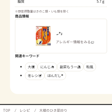
脂質
5.7 g
※
野菜摂取量はきのこ類・いも類を除く
商品情報
「ほんだし®」
商品・アレルギー情報をみる
関連キーワード
大根
にんじん
副菜もう一品
和風
冬レシピ
ほんだし®
TOP
レシピ
大根のひき菜炒り