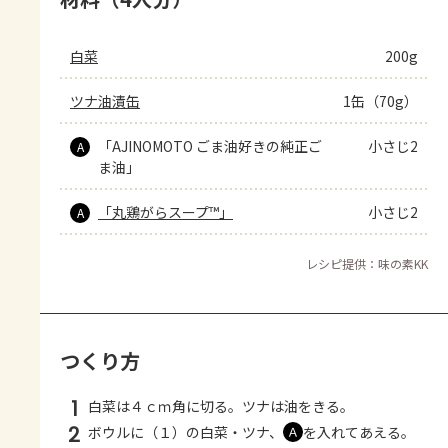
白菜
200g
ツナ油漬缶
1缶（70g）
「AJINOMOTO ごま油好きの純正ご
小さじ2
A
ま油」
「丸鶏がらスープ™」
小さじ2
A
レシピ提供：味の素KK
つくり方
1
白菜は４ｃｍ角に切る。ツナは油をきる。
2
ボウルに（１）の白菜・ツナ、
を入れてあえる。
Ａ