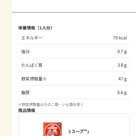
栄養情報（1人分）
エネルギー
79 kcal
塩分
0.7 g
たんぱく質
3.8 g
野菜摂取量※
47 g
脂質
6.6 g
※
野菜摂取量はきのこ類・いも類を除く
商品情報
「丸鶏がらスープ™」