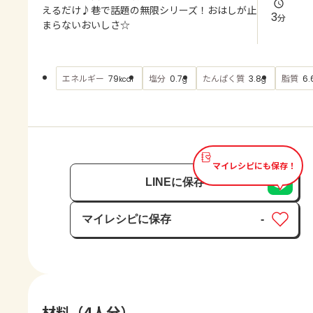
よくあるお問い合わせ
えるだけ♪巷で話題の無限シリーズ！おはしが止
3
分
まらないおいしさ☆
お買い物
エネルギー
塩分
たんぱく質
脂質
79
0.7
3.8
6.
kcal
g
g
AJINOMOTO PARK とは
マイレシピにも保存！
LINEに保存
マイレシピに保存
-
保存済み
材料（4人分）