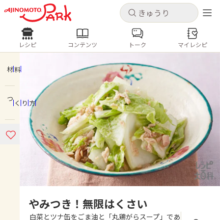
キャンセル
キャンセル
レシピ
コンテンツ
トーク
マイレシピ
レシピ
コンテンツ
ログインするとレシピを保存できます
ログイン
新規登録
材料
人気の食材・レシピ
つくり方
ホーム
きゅうり
なす
トマト
とうもろこし
ピーマン
みょうが
ゴーヤ
コンテンツ
レシピ
トーク
やみつき！無限はくさい
白菜とツナ缶をごま油と「丸鶏がらスープ」であ