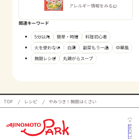
商品・アレルギー情報をみる
関連キーワード
5分以内
簡単・時短
料理初心者
火を使わない
白菜
副菜もう一品
中華風
無限レシピ
丸鶏がらスープ
TOP
レシピ
やみつき！無限はくさい
BACK TO TOP