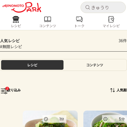
キャ
キャ
レシピ
コンテンツ
トーク
マイレシピ
レシピ
コンテンツ
ログインするとレシピを保存できます
人気レシピ
36件
ログイン
新規登録
#無限レシピ
人気の食材・レシピ
ホーム
レシピ
コンテンツ
きゅうり
なす
トマト
とうもろこし
ピーマン
みょうが
ゴーヤ
コンテンツ
1
絞り込み
人気順
レシピ
トーク
1
5
分
分