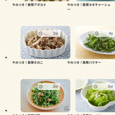
やみつき！無限アボカド
やみつき！無限ネギチャーシュ
ー
2
1
分
分
やみつき！無限きのこ
やみつき！無限パクチー
3
3
分
分