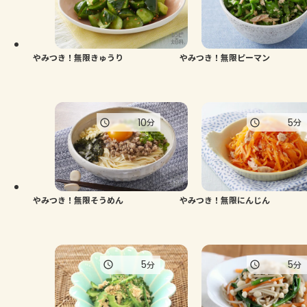
よくあるお問い合わせ
お買い物
やみつき！無限きゅうり
やみつき！無限ピーマン
AJINOMOTO PARK とは
10
5
分
分
やみつき！無限そうめん
やみつき！無限にんじん
5
5
分
分