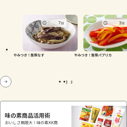
7
3
分
分
やみつき！無限なす
やみつき！無限パプリカ
1
2
味の素商品活用術
おいしさ無限大！味の素KK商