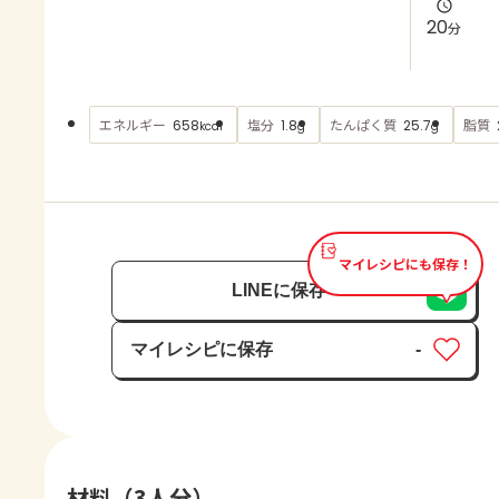
よくあるお問い合わせ
20
分
お買い物
エネルギー
塩分
たんぱく質
脂質
658
1.8
25.7
kcal
g
g
AJINOMOTO PARK とは
マイレシピにも保存！
LINEに保存
マイレシピに保存
-
保存済み
材料（3人分）