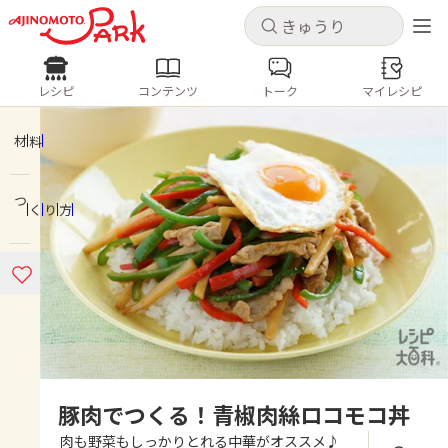
キャンセル
キャンセル
レシピ
コンテンツ
トーク
マイレシピ
レシピ
コンテンツ
ログインするとレシピを保存できます
ログイン
新規登録
材料
人気の食材・レシピ
つくり方
ホーム
きゅうり
なす
トマト
とうもろこし
ピーマン
みょうが
ゴーヤ
コンテンツ
レシピ
トーク
豚肉でつくる！青椒肉絲ロコモコ丼
肉も野菜もしっかりとれる中華がオススメ♪