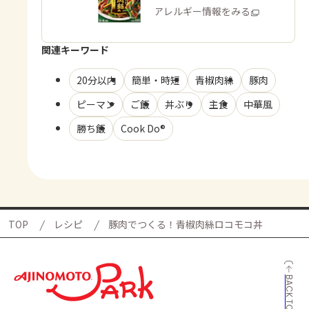
商品・アレルギー情報をみる
関連キーワード
20分以内
簡単・時短
青椒肉絲
豚肉
ピーマン
ご飯
丼ぶり
主食
中華風
勝ち飯
Cook Do®
TOP
レシピ
豚肉でつくる！青椒肉絲ロコモコ丼
BACK TO TOP