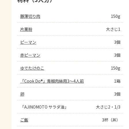
豚薄切り肉
150g
片栗粉
大さじ1
ピーマン
3個
赤ピーマン
3個
ゆでたけのこ
150g
「Cook Do®」青椒肉絲用3～4人前
1箱
卵
3個
「AJINOMOTO サラダ油」
大さじ2・1/3
ご飯
3杯（丼）