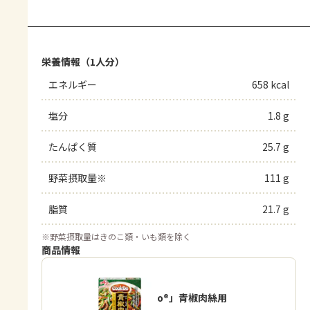
栄養情報（1人分）
エネルギー
658 kcal
塩分
1.8 g
たんぱく質
25.7 g
野菜摂取量※
111 g
脂質
21.7 g
※
野菜摂取量はきのこ類・いも類を除く
商品情報
「Cook Do®」青椒肉絲用