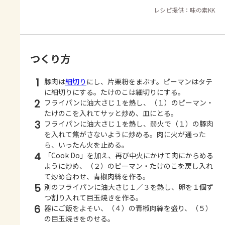
レシピ提供：味の素KK
つくり方
1
豚肉は
細切り
にし、片栗粉をまぶす。ピーマンはタテ
に細切りにする。たけのこは細切りにする。
2
フライパンに油大さじ１を熱し、（１）のピーマン・
たけのこを入れてサッと炒め、皿にとる。
3
フライパンに油大さじ１を熱し、弱火で（１）の豚肉
を入れて焦がさないように炒める。肉に火が通った
ら、いったん火を止める。
4
「Cook Do」を加え、再び中火にかけて肉にからめる
ように炒め、（２）のピーマン・たけのこを戻し入れ
て炒め合わせ、青椒肉絲を作る。
5
別のフライパンに油大さじ１／３を熱し、卵を１個ず
つ割り入れて目玉焼きを作る。
6
器にご飯をよそい、（４）の青椒肉絲を盛り、（５）
の目玉焼きをのせる。