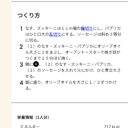
つくり方
1
なす、ズッキーニは１ｃｍ幅の
輪切り
にし、パプリカ
はひと口大の
乱切り
にする。ソーセージは斜め３等分
に切る。
2
（１）のなす・ズッキーニ・パプリカにオリーブオイ
ル大さじ１をまぶし、オーブントースターで焼き目が
つくまで１５分ほど焼く。
3
鍋に
、（２）のなす・ズッキーニ・パプリカ、
Ａ
（１）のソーセージを入れて火にかけ、ひと煮立ちさ
せる。
4
器に盛り、オリーブオイルを大さじ１／２ずつかけ
る。
栄養情報（1人分）
エネルギー
212 kcal