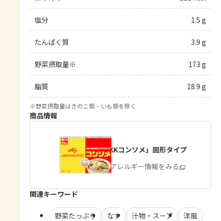
塩分
1.5 g
たんぱく質
3.9 g
野菜摂取量※
173 g
脂質
18.9 g
※
野菜摂取量はきのこ類・いも類を除く
商品情報
「味の素KKコンソメ」固形タイプ
商品・アレルギー情報をみる
関連キーワード
野菜たっぷり
なす
汁物・スープ
洋風