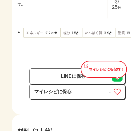
よくあるお問い合わせ
す。
25
分
お買い物
エネルギー
塩分
たんぱく質
脂質
212
1.5
3.9
18
kcal
g
g
AJINOMOTO PARK とは
マイレシピにも保存！
LINEに保存
マイレシピに保存
-
保存済み
材料（2人分）