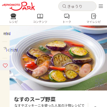
キャンセル
キャンセル
レシピ
コンテンツ
トーク
マイレシピ
レシピ
コンテンツ
ログインするとレシピを保存できます
ログイン
新規登録
材料
人気の食材・レシピ
つくり方
ホーム
きゅうり
なす
トマト
とうもろこし
ピーマン
みょうが
ゴーヤ
コンテンツ
レシピ
トーク
なすのスープ野菜
なすやズッキーニを使った人気の汁物レシピで