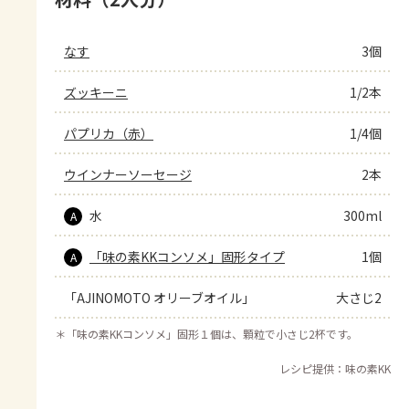
なす
3個
ズッキーニ
1/2本
パプリカ（赤）
1/4個
ウインナーソーセージ
2本
水
300ml
A
「味の素KKコンソメ」固形タイプ
1個
A
「AJINOMOTO オリーブオイル」
大さじ2
＊
「味の素KKコンソメ」固形１個は、顆粒で小さじ2杯です。
レシピ提供：味の素KK