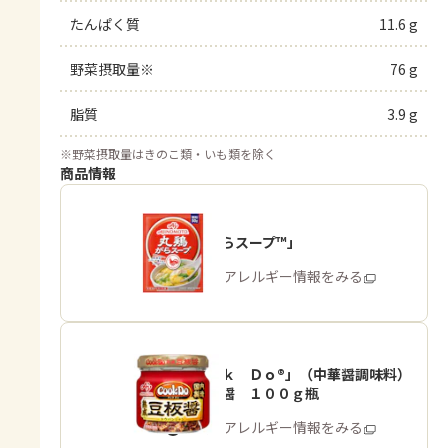
たんぱく質
11.6 g
野菜摂取量※
76 g
脂質
3.9 g
※
野菜摂取量はきのこ類・いも類を除く
商品情報
「丸鶏がらスープ™」
商品・アレルギー情報をみる
「Ｃｏｏｋ Ｄｏ®」（中華醤調味料）
熟成豆板醤 １００ｇ瓶
商品・アレルギー情報をみる