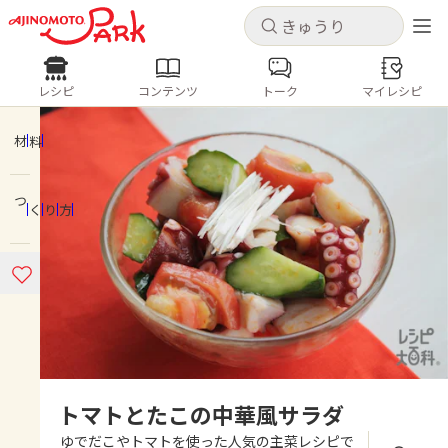
キャンセル
キャンセル
レシピ
コンテンツ
トーク
マイレシピ
レシピ
コンテンツ
ログインするとレシピを保存できます
ログイン
新規登録
材料
人気の食材・レシピ
つくり方
ホーム
きゅうり
なす
トマト
とうもろこし
ピーマン
みょうが
ゴーヤ
コンテンツ
レシピ
トーク
トマトとたこの中華風サラダ
ゆでだこやトマトを使った人気の主菜レシピで