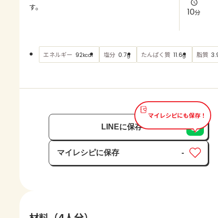
よくあるお問い合わせ
す。
10
分
お買い物
エネルギー
塩分
たんぱく質
脂質
92
0.7
11.6
3.
kcal
g
g
AJINOMOTO PARK とは
マイレシピにも保存！
LINEに保存
マイレシピに保存
-
保存済み
材料（4人分）