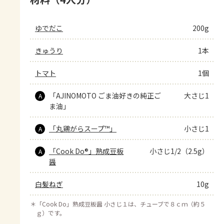
ゆでだこ
200g
きゅうり
1本
トマト
1個
「AJINOMOTO ごま油好きの純正ご
大さじ1
A
ま油」
「丸鶏がらスープ™」
小さじ1
A
「Cook Do®」熟成豆板
小さじ1/2（2.5g）
A
醤
白髪ねぎ
10g
＊
「Cook Do」熟成豆板醤 小さじ１は、チューブで８ｃｍ（約５
ｇ）です。