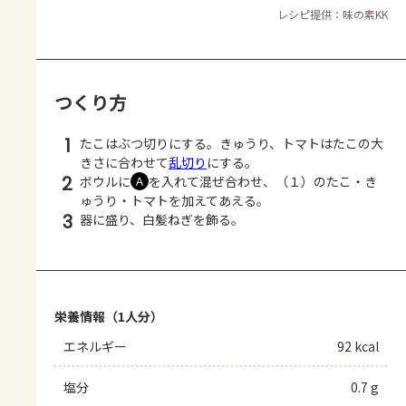
レシピ提供：味の素KK
つくり方
1
たこはぶつ切りにする。きゅうり、トマトはたこの大
きさに合わせて
乱切り
にする。
2
ボウルに
を入れて混ぜ合わせ、（１）のたこ・き
Ａ
ゅうり・トマトを加えてあえる。
3
器に盛り、白髪ねぎを飾る。
栄養情報（1人分）
エネルギー
92 kcal
塩分
0.7 g