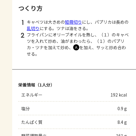
つくり方
1
キャベツは大きめの
短冊切り
にし、パプリカは長めの
乱切り
にする。ツナは油をきる。
2
フライパンにオリーブオイルを熱し、（１）のキャベ
ツを入れて炒め、油がまわったら、（１）のパプリ
カ・ツナを加えて炒め、
を加え、サッと炒め合わ
Ａ
せる。
栄養情報（1人分）
エネルギー
192 kcal
塩分
0.9 g
たんぱく質
8.4 g
野菜摂取量※
161 g