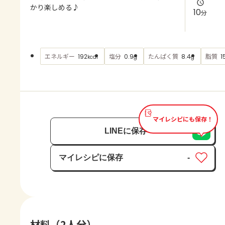
よくあるお問い合わせ
かり楽しめる♪
10
分
お買い物
エネルギー
塩分
たんぱく質
脂質
192
0.9
8.4
1
kcal
g
g
AJINOMOTO PARK とは
マイレシピにも保存！
LINEに保存
マイレシピに保存
-
保存済み
材料（2人分）