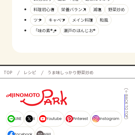
料理初心者
栄養バランス
減塩
野菜炒め
ツナ
キャベツ
メイン料理
和風
「味の素®」
瀬戸のほんじお®
TOP
レシピ
うま味しっかり野菜炒め
BACK TO TOP
LINE
X
Youtube
Pinterest
Instagram
facebook
MAIL