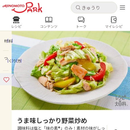
キャンセル
キャンセル
レシピ
コンテンツ
トーク
マイレシピ
レシピ
コンテンツ
ログインするとレシピを保存できます
ログイン
新規登録
材料
人気の食材・レシピ
つくり方
ホーム
きゅうり
なす
トマト
とうもろこし
ピーマン
みょうが
ゴーヤ
コンテンツ
レシピ
トーク
うま味しっかり野菜炒め
調味料は塩と「味の素®」のみ！素材の味がしっ