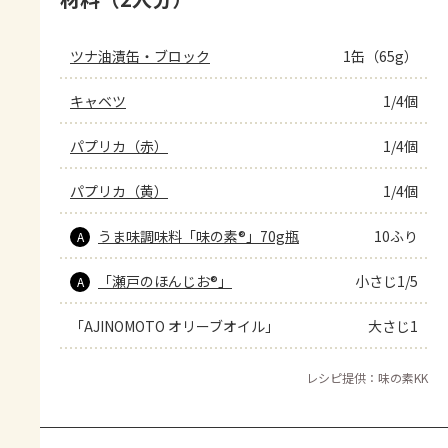
ツナ油漬缶・ブロック
1缶（65g）
キャベツ
1/4個
パプリカ（赤）
1/4個
パプリカ（黄）
1/4個
うま味調味料「味の素®」70g瓶
10ふり
A
「瀬戸のほんじお®」
小さじ1/5
A
「AJINOMOTO オリーブオイル」
大さじ1
レシピ提供：味の素KK