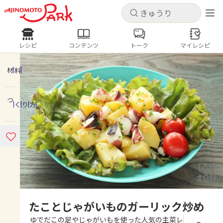
キャンセル
キャンセル
レシピ
コンテンツ
トーク
マイレシピ
レシピ
コンテンツ
ログインするとレシピを保存できます
ログイン
新規登録
材料
人気の食材・レシピ
つくり方
ホーム
きゅうり
なす
トマト
とうもろこし
ピーマン
みょうが
ゴーヤ
コンテンツ
レシピ
トーク
たことじゃがいものガーリック炒め
ゆでだこの足やじゃがいもを使った人気の主菜レ