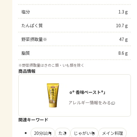
塩分
1.3 g
たんぱく質
10.7 g
野菜摂取量※
47 g
脂質
8.6 g
※
野菜摂取量はきのこ類・いも類を除く
商品情報
「Cook Do® 香味ペースト®」
商品・アレルギー情報をみる
関連キーワード
20分以内
たこ
じゃがいも
メイン料理