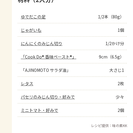
ゆでだこの足
1/2本（80g）
じゃがいも
1個
にんにくのみじん切り
1/2かけ分
「Cook Do® 香味ペースト®」
9cm（6.5g）
「AJINOMOTO サラダ油」
大さじ1
レタス
2枚
パセリのみじん切り・好みで
少々
ミニトマト・好みで
2個
レシピ提供：味の素KK