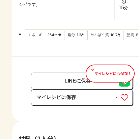
よくあるお問い合わせ
シピです。
15
分
お買い物
エネルギー
塩分
たんぱく質
脂質
164
1.3
10.7
8
kcal
g
g
AJINOMOTO PARK とは
マイレシピにも保存！
LINEに保存
マイレシピに保存
-
保存済み
材料（2人分）