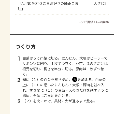
「AJINOMOTO ごま油好きの純正ごま
大さじ2
油」
レシピ提供：味の素KK
つくり方
1
白菜は５ｃｍ幅に切る。にんじん、大根はピーラーで
リボン状に削り、１枚ずつ巻く。豆苗、えのきだけは
根元を切り、長さを半分に切る。豚肉は１枚ずつ巻
く。
2
鍋に（１）の白菜を敷き詰め、
を加える。白菜の
Ａ
上に（１）の巻いたにんじん・大根・豚肉を並べ入
れ、すき間に（１）の豆苗・えのきだけを刺すように
詰め、全体にごま油をかける。
3
（２）を火にかけ、具材に火が通るまで煮る。