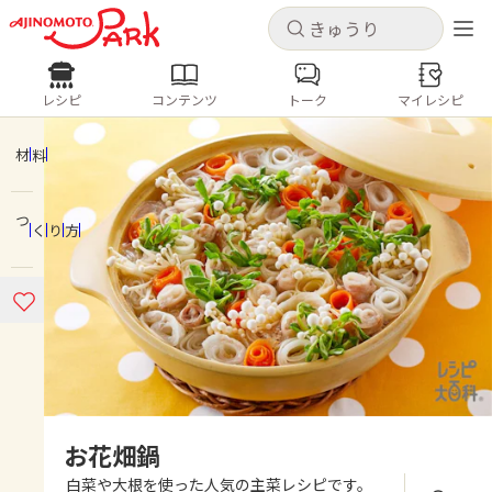
キャンセル
キャンセル
レシピ
コンテンツ
トーク
マイレシピ
レシピ
コンテンツ
ログインするとレシピを保存できます
ログイン
新規登録
材料
人気の食材・レシピ
つくり方
ホーム
きゅうり
なす
トマト
とうもろこし
ピーマン
みょうが
ゴーヤ
コンテンツ
レシピ
トーク
お花畑鍋
白菜や大根を使った人気の主菜レシピです。