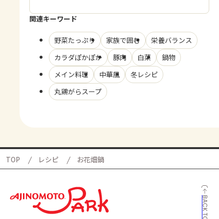
関連キーワード
野菜たっぷり
家族で囲む
栄養バランス
カラダぽかぽか
豚肉
白菜
鍋物
メイン料理
中華風
冬レシピ
丸鶏がらスープ
TOP
レシピ
お花畑鍋
BACK TO TOP