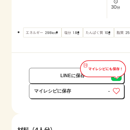
よくあるお問い合わせ
30
分
お買い物
エネルギー
塩分
たんぱく質
脂質
298
1.8
10
25
kcal
g
g
AJINOMOTO PARK とは
マイレシピにも保存！
LINEに保存
マイレシピに保存
-
保存済み
材料（4人分）