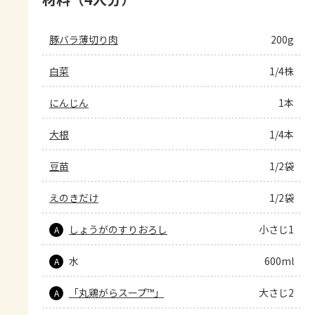
豚バラ薄切り肉
200g
白菜
1/4株
にんじん
1本
大根
1/4本
豆苗
1/2袋
えのきだけ
1/2袋
しょうがのすりおろし
小さじ1
A
水
600ml
A
「丸鶏がらスープ™」
大さじ2
A