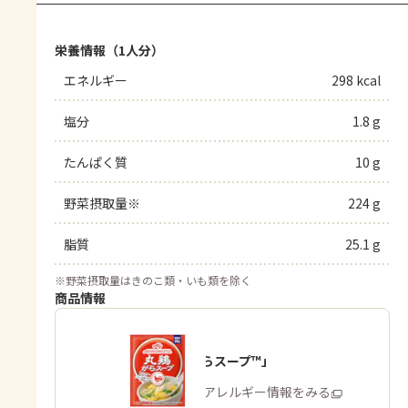
栄養情報（1人分）
エネルギー
298 kcal
塩分
1.8 g
たんぱく質
10 g
野菜摂取量※
224 g
脂質
25.1 g
※
野菜摂取量はきのこ類・いも類を除く
商品情報
「丸鶏がらスープ™」
商品・アレルギー情報をみる