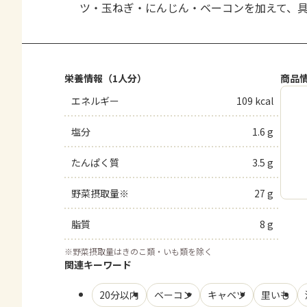
ツ・玉ねぎ・にんじん・ベーコンを加えて、
栄養情報（1人分）
商品
エネルギー
109 kcal
塩分
1.6 g
たんぱく質
3.5 g
野菜摂取量※
27 g
脂質
8 g
※
野菜摂取量はきのこ類・いも類を除く
関連キーワード
20分以内
ベーコン
キャベツ
里いも