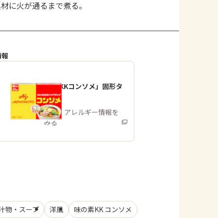
具材に火が通るまで煮る。
情報
「味の素KKコンソメ」固形タ
イプ
商品・アレルギー情報を
みる
汁物・スープ
洋風
味の素KK コンソメ