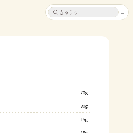
キャンセル
キャンセル
シピ
コンテンツ
ログインするとレシピを保存できます
ログイン
新規登録
レシピ
ホーム
なす
トマト
とうもろこし
ピーマン
みょうが
70g
コンテンツ
30g
レシピ
15g
トーク
15g