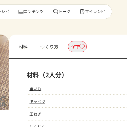
レシピ
コンテンツ
トーク
マイレシピ
レ
材料
つくり方
保存
人気の食材・
材料（2人分）
きゅうり
ゴーヤ
里いも
キャベツ
玉ねぎ
にんじん