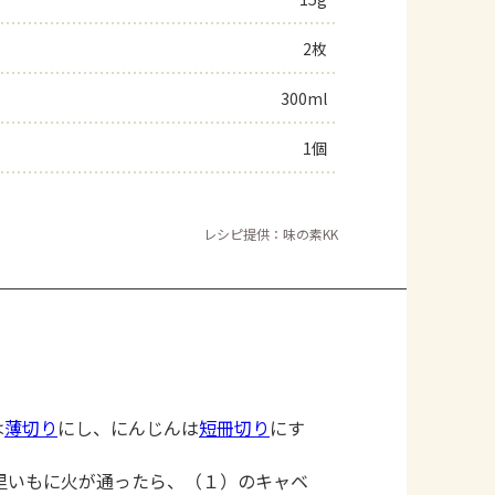
よくあるお問い合わせ
2枚
300ml
お買い物
1個
AJINOMOTO PARK とは
レシピ提供：味の素KK
は
薄切り
にし、にんじんは
短冊切り
にす
里いもに火が通ったら、（１）のキャベ