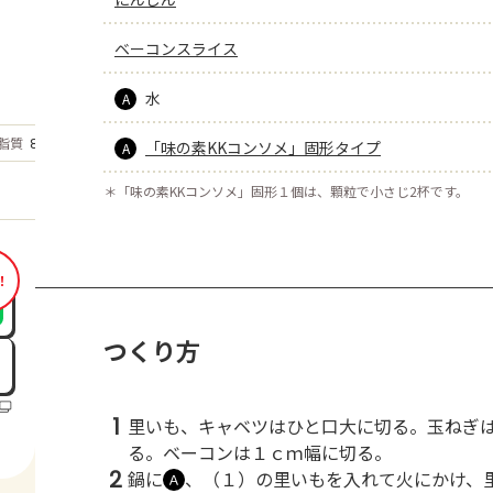
ベーコンスライス
水
A
もっと見る
脂質
8
「味の素KKコンソメ」固形タイプ
g
A
＊
「味の素KKコンソメ」固形１個は、顆粒で小さじ2杯です。
！
つくり方
1
里いも、キャベツはひと口大に切る。玉ねぎ
る。ベーコンは１ｃｍ幅に切る。
2
鍋に
、（１）の里いもを入れて火にかけ、
Ａ