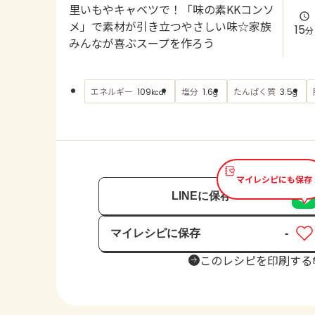
里いもやキャベツで！「味の素KKコンソ
メ」で素材が引き立つやさしい味☆家族
15
分
みんなが喜ぶスープを作ろう
エネルギー
塩分
たんぱく質
109
1.6
3.5
kcal
g
g
マイレシピにも保存
LINEに保存
マイレシピに保存
-
保存済み
このレシピを印刷する