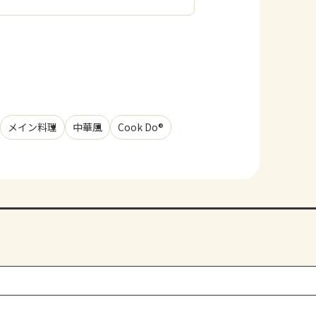
メイン料理
中華風
Cook Do®