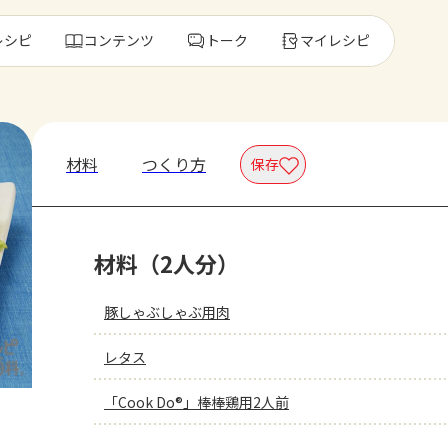
レシピ
コンテンツ
トーク
マイレシピ
レ
材料
つくり方
保存
人気の食材・
材料（2人分）
きゅうり
ゴーヤ
豚しゃぶしゃぶ用肉
レタス
「Cook Do®」棒棒鶏用2人前