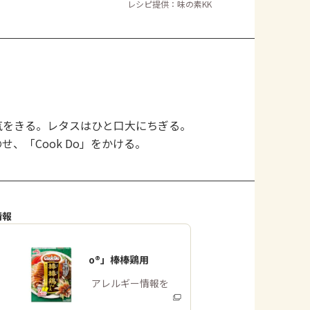
レシピ提供：味の素KK
よくあるお問い合わせ
お買い物
AJINOMOTO PARK とは
気をきる。レタスはひと口大にちぎる。
、「Cook Do」をかける。
情報
「Cook Do®」棒棒鶏用
商品・アレルギー情報を
みる