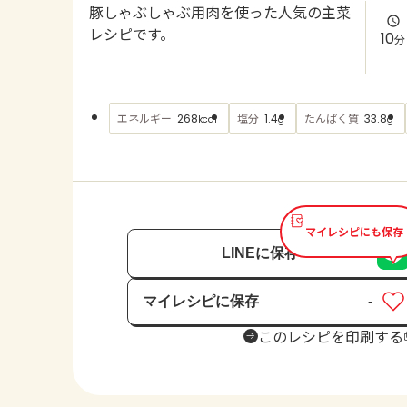
豚しゃぶしゃぶ用肉を使った人気の主菜
レシピです。
10
分
エネルギー
塩分
たんぱく質
268
1.4
33.8
kcal
g
g
マイレシピにも保存
LINEに保存
マイレシピに保存
-
保存済み
このレシピを印刷する