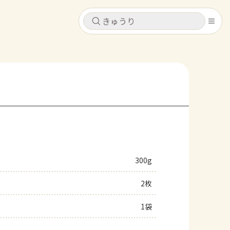
キャンセル
キャンセル
シピ
コンテンツ
ログインするとレシピを保存できます
ログイン
新規登録
レシピ
ホーム
なす
トマト
とうもろこし
ピーマン
みょうが
300g
コンテンツ
2枚
レシピ
1袋
トーク