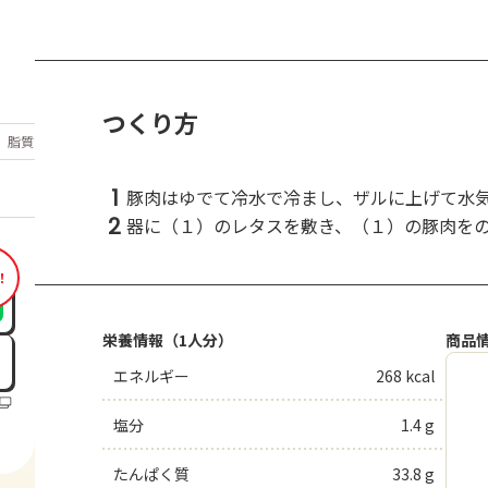
つくり方
もっと見る
脂質
11.4
g
1
豚肉はゆでて冷水で冷まし、ザルに上げて水
2
器に（１）のレタスを敷き、（１）の豚肉をのせ
！
栄養情報（1人分）
商品
エネルギー
268 kcal
塩分
1.4 g
たんぱく質
33.8 g