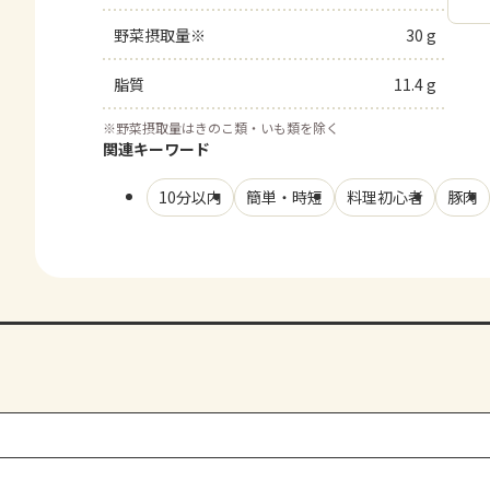
野菜摂取量※
30 g
脂質
11.4 g
※
野菜摂取量はきのこ類・いも類を除く
関連キーワード
10分以内
簡単・時短
料理初心者
豚肉