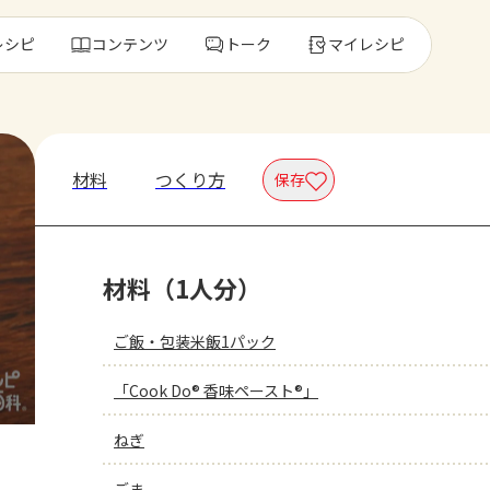
レシピ
コンテンツ
トーク
マイレシピ
レ
材料
つくり方
保存
人気の食材・
材料（1人分）
きゅうり
ゴーヤ
ご飯・包装米飯1パック
「Cook Do® 香味ペースト®」
ねぎ
ごま