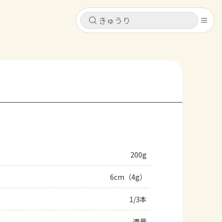
キャンセル
キャンセル
シピ
コンテンツ
ログインするとレシピを保存できます
ログイン
新規登録
レシピ
ホーム
なす
トマト
とうもろこし
ピーマン
みょうが
200g
コンテンツ
6cm（4g）
レシピ
1/3本
トーク
適量