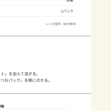
よくあるお問い合わせ
1パック
お買い物
レシピ提供：味の素KK
AJINOMOTO PARK とは
スト」を加えて混ぜる。
かつおパック」を順にのせる。
情報