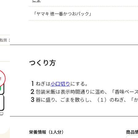
「ヤマキ 徳一番かつおパック」
もっと見る
脂質
3.9
g
つくり方
！
1
ねぎは
小口切り
にする。
2
包装米飯は表示時間通りに温め、「香味ペー
3
器に盛り、ごまを散らし、（１）のねぎ、「
栄養情報（1人分）
商品