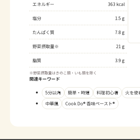
エネルギー
363 kcal
塩分
1.5 g
たんぱく質
7.8 g
野菜摂取量※
21 g
脂質
3.9 g
※
野菜摂取量はきのこ類・いも類を除く
関連キーワード
5分以内
簡単・時短
料理初心者
火を使
中華風
Cook Do® 香味ペースト®