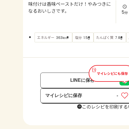
味付けは香味ペーストだけ！やみつきに
なるおいしさです。
5
分
エネルギー
塩分
たんぱく質
363
1.5
7.8
kcal
g
g
マイレシピにも保存
LINEに保存
マイレシピに保存
-
保存済み
このレシピを印刷する