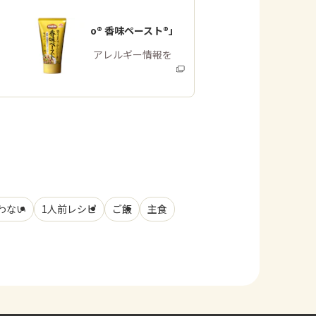
「Cook Do® 香味ペースト®」
商品・アレルギー情報を
みる
わない
1人前レシピ
ご飯
主食