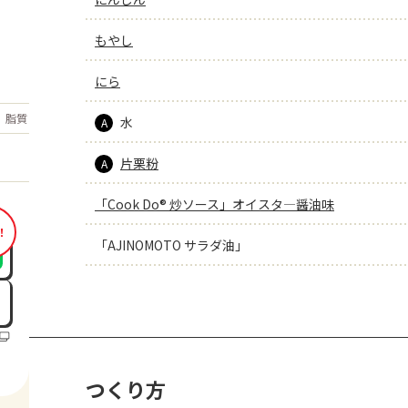
もやし
にら
もっと見る
脂質
13.4
水
g
A
片栗粉
A
「Cook Do® 炒ソース」オイスタ―醤油味
！
「AJINOMOTO サラダ油」
つくり方