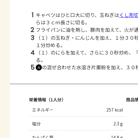
1
キャベツはひと口大に切り、玉ねぎは
くし形
らは３ｃｍ長さに切る。
2
フライパンに油を熱し、豚肉を加えて、火が
3
（１）の玉ねぎ・にんじんを加え、１分３０
１分炒める。
4
（１）のにらを加えて、さらに３０秒炒め、
る。
5
の混ぜ合わせた水溶き片栗粉を加え、３０
Ａ
栄養情報（1人分）
商品
エネルギー
257 kcal
塩分
2.3 g
たんぱく質
14.8 g