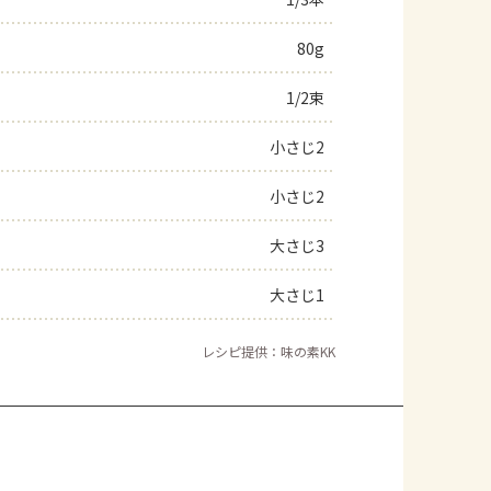
よくあるお問い合わせ
80g
1/2束
お買い物
小さじ2
AJINOMOTO PARK とは
小さじ2
大さじ3
大さじ1
レシピ提供：味の素KK