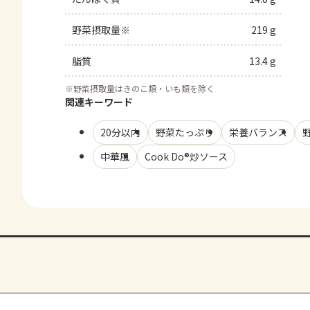
野菜摂取量※
219 g
脂質
13.4 g
※
野菜摂取量はきのこ類・いも類を除く
関連キーワード
20分以内
野菜たっぷり
栄養バランス
中華風
Cook Do®炒ソース