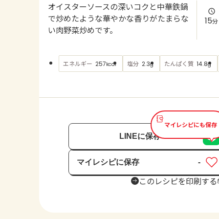
オイスターソースの深いコクと中華鉄鍋
で炒めたような華やかな香りがたまらな
15
分
い肉野菜炒めです。
エネルギー
塩分
たんぱく質
257
2.3
14.8
kcal
g
g
マイレシピにも保存
LINEに保存
マイレシピに保存
-
保存済み
このレシピを印刷する