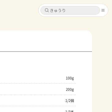
キャンセル
キャンセル
シピ
コンテンツ
ログインするとレシピを保存できます
ログイン
新規登録
レシピ
ホーム
なす
トマト
とうもろこし
ピーマン
みょうが
100g
コンテンツ
200g
レシピ
1/2個
トーク
1/3本