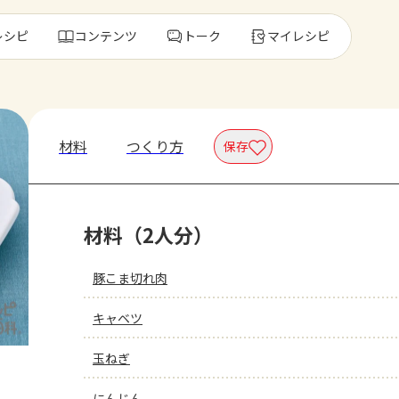
レシピ
コンテンツ
トーク
マイレシピ
レ
材料
つくり方
保存
人気の食材・
材料（2人分）
きゅうり
ゴーヤ
豚こま切れ肉
キャベツ
玉ねぎ
にんじん