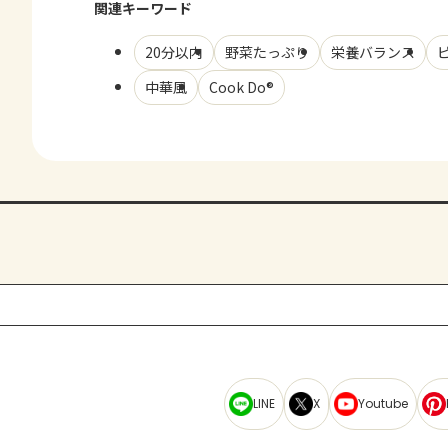
関連キーワード
20分以内
野菜たっぷり
栄養バランス
中華風
Cook Do®
LINE
X
Youtube