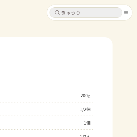
キャンセル
キャンセル
シピ
コンテンツ
ログインするとレシピを保存できます
ログイン
新規登録
レシピ
ホーム
なす
トマト
とうもろこし
ピーマン
みょうが
200g
コンテンツ
1/2個
レシピ
1個
トーク
1/2本