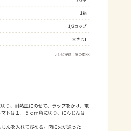
よくあるお問い合わせ
1箱
1/2カップ
お買い物
大さじ1
AJINOMOTO PARK とは
レシピ提供：味の素KK
に切り、耐熱皿にのせて、ラップをかけ、電
トマトは１．５ｃｍ角に切り、にんじんは
んじんを入れて炒める。肉に火が通った