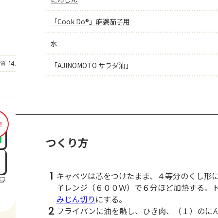
「Cook Do®」麻婆茄子用
水
もっと見る
質
14.4
「AJINOMOTO サラダ油」
g
！
つくり方
1
キャベツは芯をつけたまま、４等分のくし形
子レンジ（６００Ｗ）で６分ほど加熱する。
みじん切り
にする。
2
フライパンに油を熱し、ひき肉、（１）のに