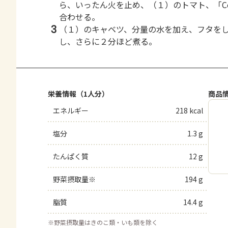
ら、いったん火を止め、（１）のトマト、「Co
合わせる。
3
（１）のキャベツ、分量の水を加え、フタを
し、さらに２分ほど煮る。
栄養情報（1人分）
商品
エネルギー
218 kcal
塩分
1.3 g
たんぱく質
12 g
野菜摂取量※
194 g
脂質
14.4 g
※
野菜摂取量はきのこ類・いも類を除く