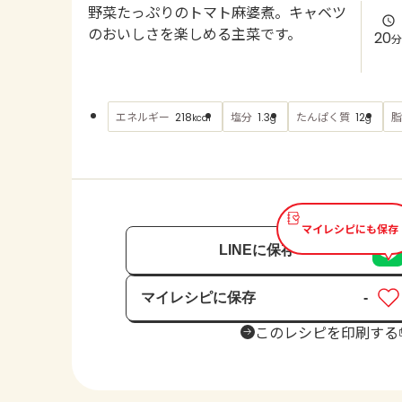
野菜たっぷりのトマト麻婆煮。キャベツ
のおいしさを楽しめる主菜です。
20
分
エネルギー
塩分
たんぱく質
脂
218
1.3
12
kcal
g
g
マイレシピにも保存
LINEに保存
マイレシピに保存
-
保存済み
このレシピを印刷する