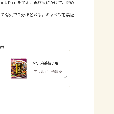
ok Do」を加え、再び火にかけて、炒め
して弱火で２分ほど煮る。キャベツを裏返
情報
「Cook Do®」麻婆茄子用
商品・アレルギー情報を
みる