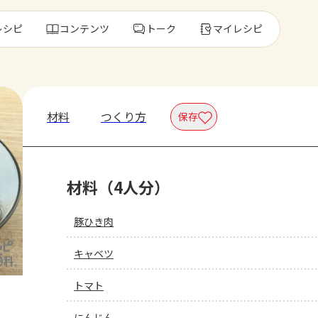
レシピ
コンテンツ
トーク
マイレシピ
レ
材料
つくり方
保存
人気の食材・
材料（4人分）
きゅうり
ゴーヤ
豚ひき肉
キャベツ
トマト
にんじん