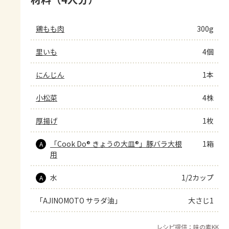
鶏もも肉
300g
里いも
4個
にんじん
1本
小松菜
4株
厚揚げ
1枚
「Cook Do® きょうの大皿®」豚バラ大根
1箱
A
用
水
1/2カップ
A
「AJINOMOTO サラダ油」
大さじ1
レシピ提供：味の素KK