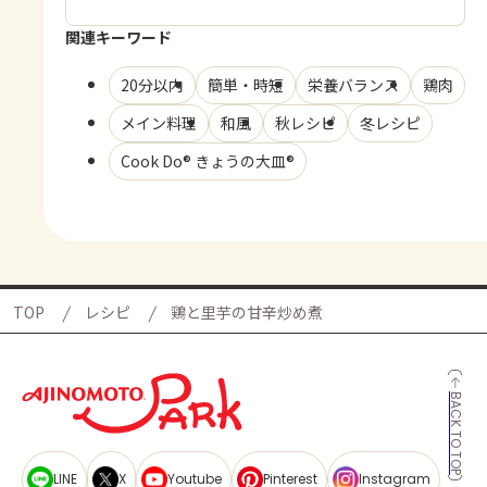
関連キーワード
20分以内
簡単・時短
栄養バランス
鶏肉
メイン料理
和風
秋レシピ
冬レシピ
Cook Do® きょうの大皿®
TOP
レシピ
鶏と里芋の甘辛炒め煮
BACK TO TOP
LINE
X
Youtube
Pinterest
Instagram