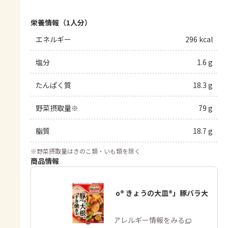
栄養情報（1人分）
エネルギー
296 kcal
塩分
1.6 g
たんぱく質
18.3 g
野菜摂取量※
79 g
脂質
18.7 g
※
野菜摂取量はきのこ類・いも類を除く
商品情報
「Cook Do® きょうの大皿®」豚バラ大
根用
商品・アレルギー情報をみる