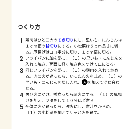
つくり方
1
鶏肉はひと口大の
そぎ切り
にし、里いも、にんじんは
１ｃｍ幅の
輪切り
にする。小松菜は５ｃｍ長さに切
る。厚揚げはヨコ半分に切り、１ｃｍ幅に切る。
2
フライパンに油を熱し、（１）の里いも・にんじんを
入れて焼き、両面に軽く焼き色をつけて皿にとる。
3
同じフライパンを熱し、（１）の鶏肉を入れて炒め
る。肉に火が通ったら、いったん火を止め、（１）の
里いも・にんじんを戻し入れ、
を加えて混ぜ合わ
Ａ
せる。
4
再び火にかけ、煮立ったら弱火にする。（１）の厚揚
げを加え、フタをして１０分ほど煮る。
5
全体に火が通ったら、強火にし、煮汁をからめ、
（１）の小松菜を加えてサッと火を通す。