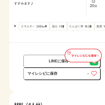
よくあるお問い合わせ
すすみます♪
20
分
お買い物
エネルギー
塩分
たんぱく質
脂質
296
1.6
18.3
1
kcal
g
g
AJINOMOTO PARK とは
マイレシピにも保存！
LINEに保存
マイレシピに保存
-
保存済み
材料（4人分）