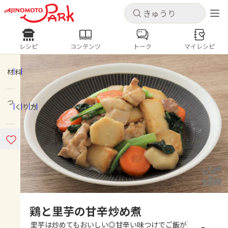
キャンセル
キャンセル
レシピ
コンテンツ
トーク
マイレシピ
レシピ
コンテンツ
ログインするとレシピを保存できます
ログイン
新規登録
材料
人気の食材・レシピ
つくり方
ホーム
きゅうり
なす
トマト
とうもろこし
ピーマン
みょうが
ゴーヤ
コンテンツ
レシピ
トーク
鶏と里芋の甘辛炒め煮
里芋は炒めてもおいしい◎甘辛い味つけでご飯が