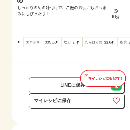
よくあるお問い合わせ
しっかりのめの味付けで、ご飯のお供にもおつま
みにもぴったり！
10
分
お買い物
AJINOMOTO PARK とは
エネルギー
塩分
たんぱく質
脂質
335
2.1
22.6
kcal
g
g
マイレシピにも保存！
LINEに保存
マイレシピに保存
-
保存済み