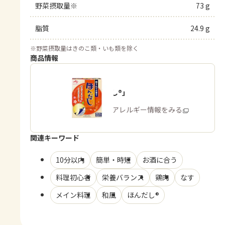
野菜摂取量※
73 g
脂質
24.9 g
※
野菜摂取量はきのこ類・いも類を除く
商品情報
「ほんだし®」
商品・アレルギー情報をみる
関連キーワード
10分以内
簡単・時短
お酒に合う
料理初心者
栄養バランス
鶏肉
なす
メイン料理
和風
ほんだし®