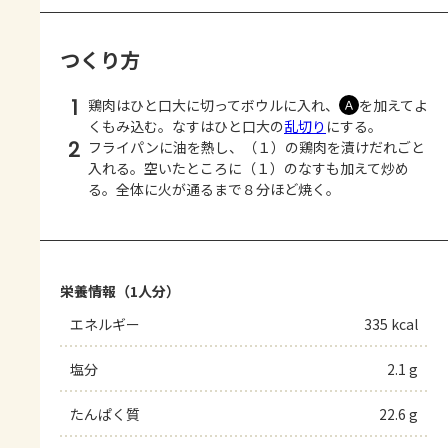
つくり方
1
鶏肉はひと口大に切ってボウルに入れ、
を加えてよ
Ａ
くもみ込む。なすはひと口大の
乱切り
にする。
2
フライパンに油を熱し、（１）の鶏肉を漬けだれごと
入れる。空いたところに（１）のなすも加えて炒め
る。全体に火が通るまで８分ほど焼く。
栄養情報（1人分）
エネルギー
335 kcal
塩分
2.1 g
たんぱく質
22.6 g