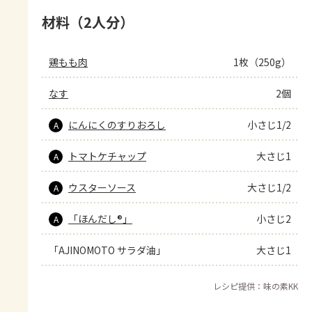
材料（2人分）
鶏もも肉
1枚（250g）
なす
2個
にんにくのすりおろし
小さじ1/2
A
トマトケチャップ
大さじ1
A
ウスターソース
大さじ1/2
A
「ほんだし®」
小さじ2
A
「AJINOMOTO サラダ油」
大さじ1
レシピ提供：味の素KK