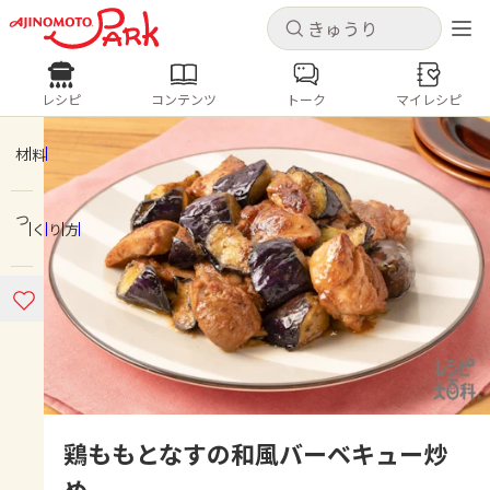
キャンセル
キャンセル
レシピ
コンテンツ
トーク
マイレシピ
レシピ
コンテンツ
ログインするとレシピを保存できます
ログイン
新規登録
材料
人気の食材・レシピ
つくり方
ホーム
きゅうり
なす
トマト
とうもろこし
ピーマン
みょうが
ゴーヤ
コンテンツ
レシピ
トーク
鶏ももとなすの和風バーベキュー炒
め