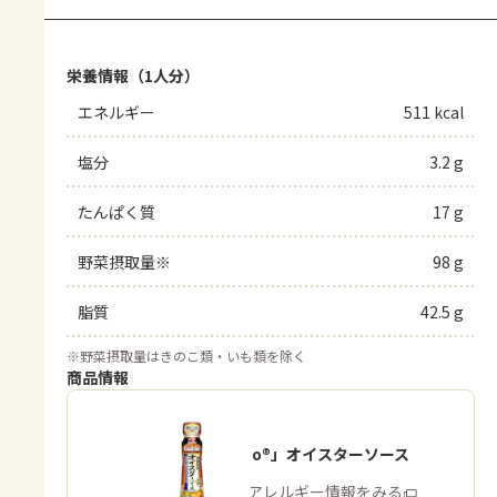
栄養情報（1人分）
エネルギー
511 kcal
塩分
3.2 g
たんぱく質
17 g
野菜摂取量※
98 g
脂質
42.5 g
※
野菜摂取量はきのこ類・いも類を除く
商品情報
「Cook Do®」オイスターソース
商品・アレルギー情報をみる