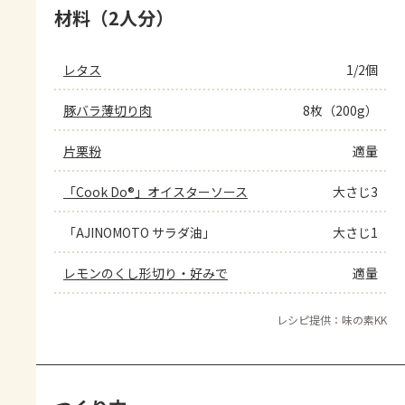
材料（2人分）
レタス
1/2個
豚バラ薄切り肉
8枚（200g）
片栗粉
適量
「Cook Do®」オイスターソース
大さじ3
「AJINOMOTO サラダ油」
大さじ1
レモンのくし形切り・好みで
適量
レシピ提供：味の素KK