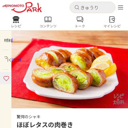
キャンセル
キャンセル
レシピ
コンテンツ
トーク
マイレシピ
レシピ
コンテンツ
ログインするとレシピを保存できます
ログイン
新規登録
材料
人気の食材・レシピ
つくり方
ホーム
きゅうり
なす
トマト
とうもろこし
ピーマン
みょうが
ゴーヤ
コンテンツ
レシピ
トーク
驚愕のシャキ
ほぼレタスの肉巻き