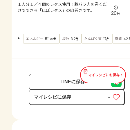
よくあるお問い合わせ
１人分１／４個のレタス使用！豚バラ肉を巻くだ
けでできる「ほぼレタス」の肉巻きです。
20
分
お買い物
AJINOMOTO PARK とは
エネルギー
塩分
たんぱく質
脂質
511
3.2
17
42.
kcal
g
g
マイレシピにも保存！
LINEに保存
マイレシピに保存
-
保存済み