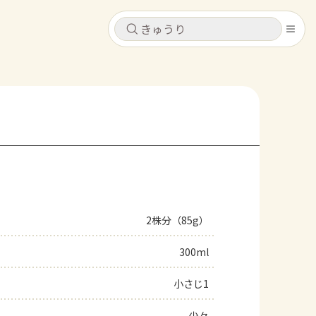
キャンセル
キャンセル
シピ
コンテンツ
ログインするとレシピを保存できます
ログイン
新規登録
レシピ
ホーム
なす
トマト
とうもろこし
ピーマン
みょうが
2株分（85g）
コンテンツ
300ml
レシピ
小さじ1
トーク
少々