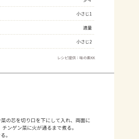
よくあるお問い合わせ
小さじ1
適量
お買い物
小さじ2
AJINOMOTO PARK とは
レシピ提供：味の素KK
ン菜の芯を切り口を下にして入れ、両面に
、チンゲン菜に火が通るまで煮る。
ける。