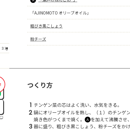
「AJINOMOTO オリーブオイル」
粗びき黒こしょう
粉チーズ
もっと見る
3.1
g
つくり方
！
1
チンゲン菜の芯はよく洗い、水気をきる。
2
鍋にオリーブオイルを熱し、（１）のチンゲ
焼き色がつくまで焼く。
を加えて沸騰させ
Ａ
3
器に盛り、粗びき黒こしょう、粉チーズをか