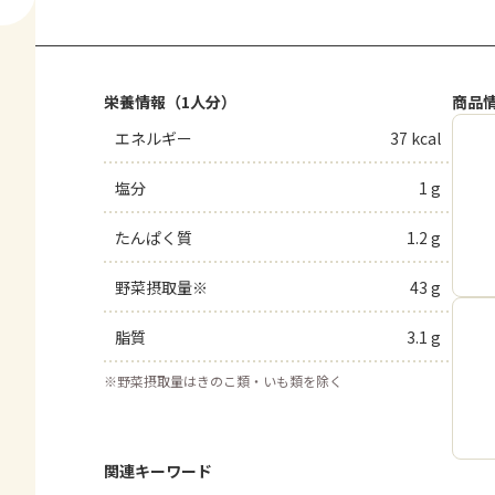
栄養情報（1人分）
商品
エネルギー
37 kcal
塩分
1 g
たんぱく質
1.2 g
野菜摂取量※
43 g
脂質
3.1 g
※
野菜摂取量はきのこ類・いも類を除く
関連キーワード