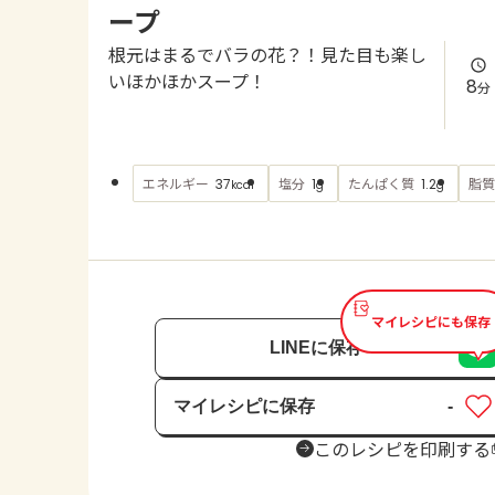
ープ
根元はまるでバラの花？！見た目も楽し
いほかほかスープ！
8
分
エネルギー
塩分
たんぱく質
脂質
37
1
1.2
kcal
g
g
マイレシピにも保存
LINEに保存
マイレシピに保存
-
保存済み
このレシピを印刷する