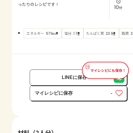
よくあるお問い合わせ
ったりのレシピです！
10
分
お買い物
エネルギー
塩分
たんぱく質
脂質
571
1.7
23.9
2
kcal
g
g
AJINOMOTO PARK とは
マイレシピにも保存！
LINEに保存
マイレシピに保存
-
保存済み
材料（2人分）