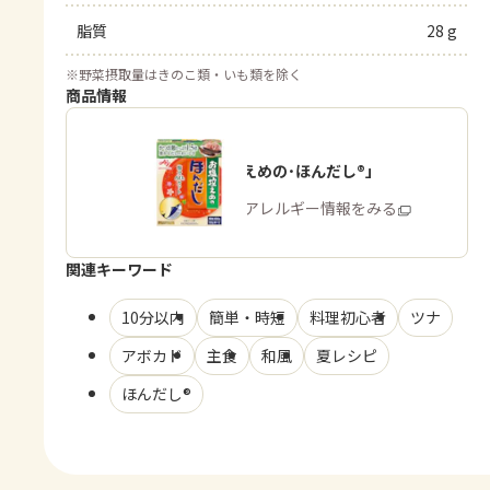
脂質
28 g
※
野菜摂取量はきのこ類・いも類を除く
商品情報
「お塩控えめの･ほんだし®」
商品・アレルギー情報をみる
関連キーワード
10分以内
簡単・時短
料理初心者
ツナ
アボカド
主食
和風
夏レシピ
ほんだし®