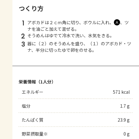
つくり方
1
アボカドは２ｃｍ角に切り、ボウルに入れ、
、ツ
Ａ
ナを油ごと加えて混ぜる。
2
そうめんはゆでて冷水で洗い、水気をきる。
3
器に（２）のそうめんを盛り、（１）のアボカド・ツ
ナ、半分に切ったゆで卵をのせる。
栄養情報（1人分）
エネルギー
571 kcal
塩分
1.7 g
たんぱく質
23.9 g
野菜摂取量※
0 g