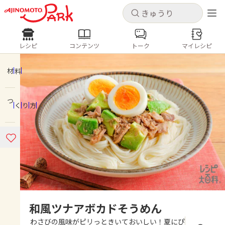
キャンセル
キャンセル
レシピ
コンテンツ
トーク
マイレシピ
レシピ
コンテンツ
ログインするとレシピを保存できます
ログイン
新規登録
材料
人気の食材・レシピ
つくり方
ホーム
きゅうり
なす
トマト
とうもろこし
ピーマン
みょうが
ゴーヤ
コンテンツ
レシピ
トーク
和風ツナアボカドそうめん
わさびの風味がピリっときいておいしい！夏にぴ