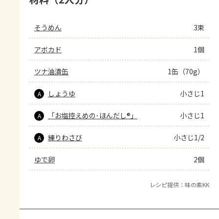
そうめん
3束
アボカド
1個
ツナ油漬缶
1缶（70g）
しょうゆ
小さじ1
A
「お塩控えめの･ほんだし®」
小さじ1
A
練りわさび
小さじ1/2
A
ゆで卵
2個
レシピ提供：味の素KK