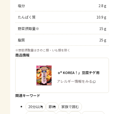
塩分
2.8 g
たんぱく質
10.9 g
野菜摂取量※
15 g
脂質
25 g
※
野菜摂取量はきのこ類・いも類を除く
商品情報
「Cook Do® KOREA！」豆腐チゲ用
商品・アレルギー情報をみる
関連キーワード
20分以内
節約
家族で囲む