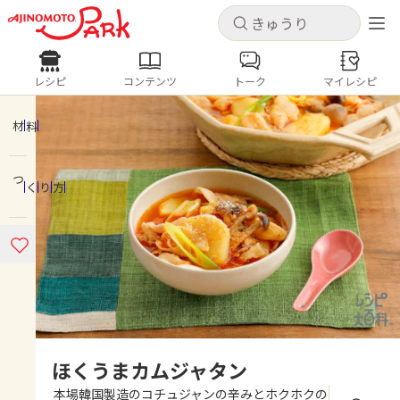
キャンセル
キャンセル
レシピ
コンテンツ
トーク
マイレシピ
レシピ
コンテンツ
ログインするとレシピを保存できます
ログイン
新規登録
材料
人気の食材・レシピ
つくり方
ホーム
きゅうり
なす
トマト
とうもろこし
ピーマン
みょうが
ゴーヤ
コンテンツ
レシピ
トーク
ほくうまカムジャタン
本場韓国製造のコチュジャンの辛みとホクホクの