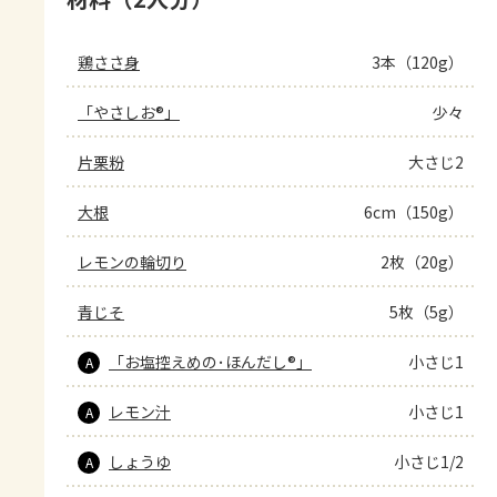
鶏ささ身
3本（120g）
「やさしお®」
少々
片栗粉
大さじ2
大根
6cm（150g）
レモンの輪切り
2枚（20g）
青じそ
5枚（5g）
「お塩控えめの･ほんだし®」
小さじ1
A
レモン汁
小さじ1
A
しょうゆ
小さじ1/2
A