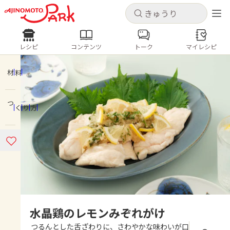
キャンセル
キャンセル
レシピ
コンテンツ
トーク
マイレシピ
レシピ
コンテンツ
ログインするとレシピを保存できます
ログイン
新規登録
材料
人気の食材・レシピ
つくり方
ホーム
きゅうり
なす
トマト
とうもろこし
ピーマン
みょうが
ゴーヤ
コンテンツ
レシピ
トーク
水晶鶏のレモンみぞれがけ
つるんとした舌ざわりに、さわやかな味わいが口