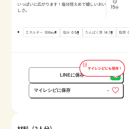
よくあるお問い合わせ
いっぱいに広がります！塩分控えめで嬉しいおい
15
分
しさ。
お買い物
エネルギー
塩分
たんぱく質
脂質
106
0.5
14.7
kcal
g
g
AJINOMOTO PARK とは
マイレシピにも保存！
LINEに保存
マイレシピに保存
-
保存済み
材料（2人分）