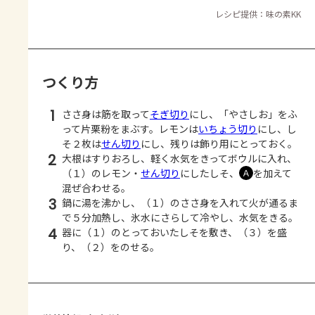
レシピ提供：味の素KK
つくり方
1
ささ身は筋を取って
そぎ切り
にし、「やさしお」をふ
って片栗粉をまぶす。レモンは
いちょう切り
にし、し
そ２枚は
せん切り
にし、残りは飾り用にとっておく。
2
大根はすりおろし、軽く水気をきってボウルに入れ、
（１）のレモン・
せん切り
にしたしそ、
を加えて
Ａ
混ぜ合わせる。
3
鍋に湯を沸かし、（１）のささ身を入れて火が通るま
で５分加熱し、氷水にさらして冷やし、水気をきる。
4
器に（１）のとっておいたしそを敷き、（３）を盛
り、（２）をのせる。