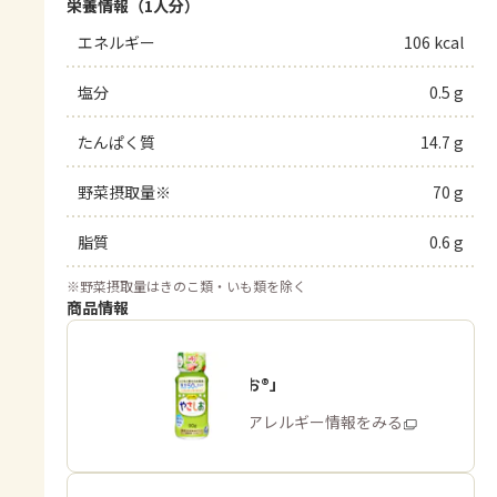
栄養情報（1人分）
エネルギー
106 kcal
塩分
0.5 g
たんぱく質
14.7 g
野菜摂取量※
70 g
脂質
0.6 g
※
野菜摂取量はきのこ類・いも類を除く
商品情報
「やさしお®」
商品・アレルギー情報をみる