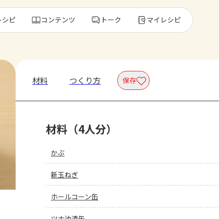
レシピ
コンテンツ
トーク
マイレシピ
レ
材料
つくり方
保存
人気の食材・
材料（4人分）
きゅうり
ゴーヤ
かぶ
新玉ねぎ
ホールコーン缶
ツナ油漬缶