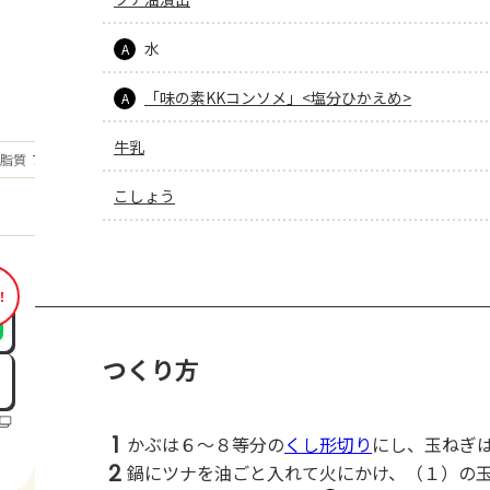
水
A
「味の素KKコンソメ」<塩分ひかえめ>
A
牛乳
もっと見る
脂質
7.4
g
こしょう
！
つくり方
1
かぶは６～８等分の
くし形切り
にし、玉ねぎ
2
鍋にツナを油ごと入れて火にかけ、（１）の