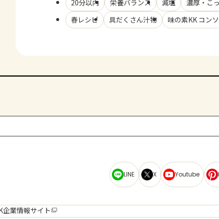
20分以内
栄養バランス
減塩
濃厚・こ
春レシピ
具だくさん汁物
味の素KK コン
LINE
X
Youtube
K企業情報サイト