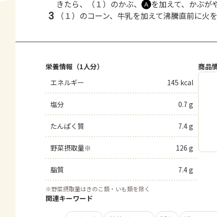
きたら、（１）のかぶ、
を加えて、かぶが
Ａ
3
（１）のコーン、牛乳を加えて沸騰直前に火
栄養情報（1人分）
商品
エネルギー
145 kcal
塩分
0.7 g
たんぱく質
7.4 g
野菜摂取量※
126 g
脂質
7.4 g
※
野菜摂取量はきのこ類・いも類を除く
関連キーワード