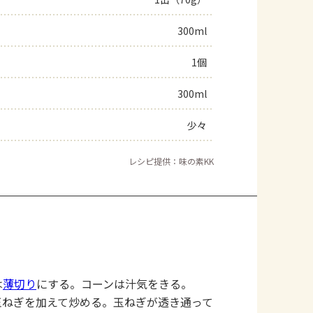
よくあるお問い合わせ
300ml
1個
お買い物
300ml
AJINOMOTO PARK とは
少々
レシピ提供：味の素KK
は
薄切り
にする。コーンは汁気をきる。
玉ねぎを加えて炒める。玉ねぎが透き通って