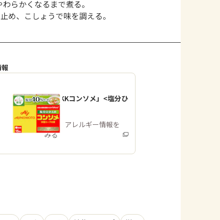
やわらかくなるまで煮る。
を止め、こしょうで味を調える。
情報
「味の素KKコンソメ」<塩分ひ
かえめ>
商品・アレルギー情報を
みる