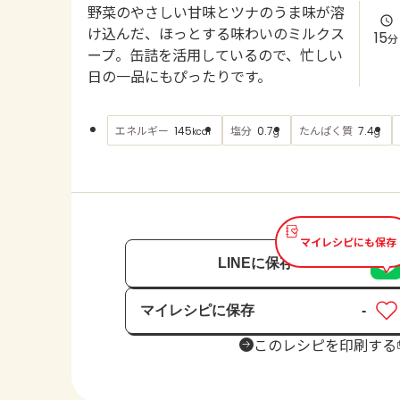
野菜のやさしい甘味とツナのうま味が溶
け込んだ、ほっとする味わいのミルクス
15
分
ープ。缶詰を活用しているので、忙しい
日の一品にもぴったりです。
エネルギー
塩分
たんぱく質
145
0.7
7.4
kcal
g
g
マイレシピにも保存
LINEに保存
マイレシピに保存
-
保存済み
このレシピを印刷する