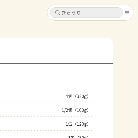
キャンセル
キャンセル
シピ
コンテンツ
ログインするとレシピを保存できます
ログイン
新規登録
レシピ
ホーム
なす
トマト
とうもろこし
ピーマン
みょうが
4個（320g）
コンテンツ
1/2個（100g）
レシピ
1缶（120g）
トーク
1缶（70g）