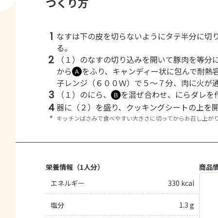
つくり方
1
なすは下の皮を切らないようにタテ半分に切
る。
2
（１）のなすの切り込みを開いて豚肉を等分
から
をふり、キャンディー状に包んで耐熱
Ａ
子レンジ（６００Ｗ）で５～７分、肉に火が
3
（１）のにら、
を混ぜ合わせ、にらダレを
Ｂ
4
器に（２）を盛り、クッキングシートの上を
＊
キッチンばさみで食べやすい大きさに切ってからお召し上が
栄養情報（1人分）
商品
エネルギー
330 kcal
塩分
1.3 g