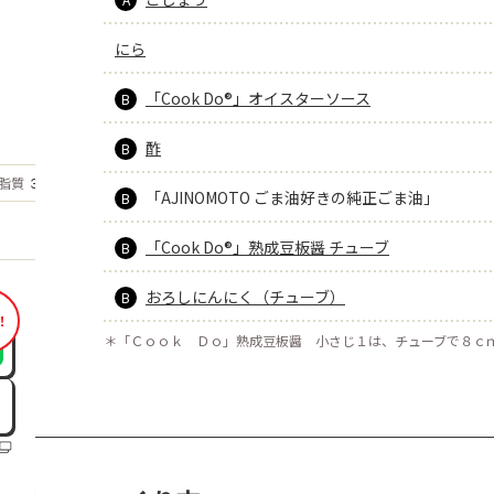
にら
「Cook Do®」オイスターソース
B
酢
B
もっと見る
脂質
30.2
g
「AJINOMOTO ごま油好きの純正ごま油」
B
「Cook Do®」熟成豆板醤 チューブ
B
おろしにんにく（チューブ）
B
！
＊
「Ｃｏｏｋ Ｄｏ」熟成豆板醤 小さじ１は、チューブで８ｃ