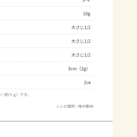
よくあるお問い合わせ
10g
大さじ1/2
お買い物
大さじ1/2
AJINOMOTO PARK とは
大さじ1/2
3cm（2g）
2㎝
ｍ（約５ｇ）です。
レシピ提供：味の素KK