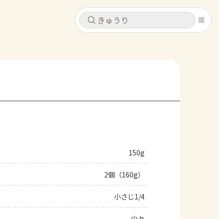
キャンセル
キャンセル
シピ
コンテンツ
ログインするとレシピを保存できます
ログイン
新規登録
レシピ
ホーム
なす
トマト
とうもろこし
ピーマン
みょうが
150g
コンテンツ
2個（160g）
レシピ
小さじ1/4
トーク
少々