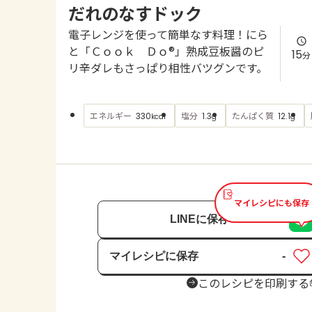
だれのなすドック
電子レンジを使って簡単なす料理！にら
と「Ｃｏｏｋ Ｄｏ®」熟成豆板醤のピ
15
分
リ辛ダレもさっぱり相性バツグンです。
エネルギー
塩分
たんぱく質
330
1.3
12.1
kcal
g
g
マイレシピにも保存
LINEに保存
マイレシピに保存
-
保存済み
このレシピを印刷する