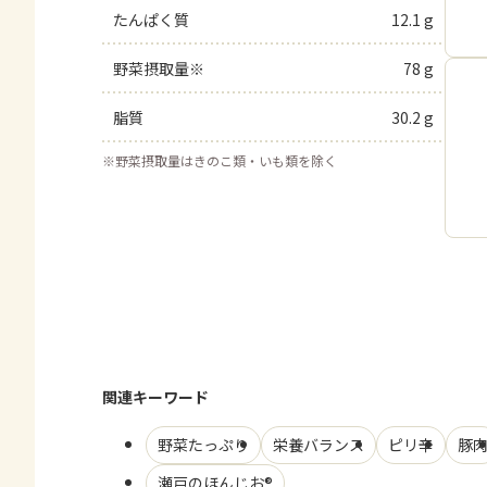
たんぱく質
12.1 g
野菜摂取量※
78 g
脂質
30.2 g
※
野菜摂取量はきのこ類・いも類を除く
関連キーワード
野菜たっぷり
栄養バランス
ピリ辛
豚
瀬戸のほんじお®